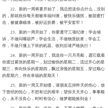
22、新的一周将要开始了，我总想送你点什么，没别
的，那就祝你每天都被幸福纠缠，被快乐骚扰，被甜蜜打
击，被健康瞄准，被好运折磨，被平安套牢！
23、新的一周开始了，你要遵守三项纪律：学会倾
诉，不做闷嘴葫芦；学会生活，不做物质奴隶；学会工
作，不做只懂上下班的机器。收到后请严格执行！
24、新的一周开始了，我送你一只月亮船，愿它载着
你渡过紧张的星期一，划过愉快的星期二，流过开心的星
期三，奔向快乐的星期四，飘过浪慢的星期五，穿过顺心
的星期六，停在幸福的星期天！
25、新的一周又开始喽，请朋友忘掉昨天的伤心，放
下曾经的忧心，不想有过的艰辛；望你天天开心，事事顺
心，永不没良心，时时有信心，做梦都能捡到金！