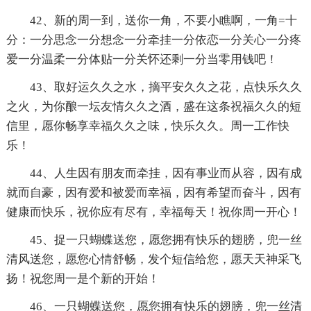
42、新的周一到，送你一角，不要小瞧啊，一角=十
分：一分思念一分想念一分牵挂一分依恋一分关心一分疼
爱一分温柔一分体贴一分关怀还剩一分当零用钱吧！
43、取好运久久之水，摘平安久久之花，点快乐久久
之火，为你酿一坛友情久久之酒，盛在这条祝福久久的短
信里，愿你畅享幸福久久之味，快乐久久。周一工作快
乐！
44、人生因有朋友而牵挂，因有事业而从容，因有成
就而自豪，因有爱和被爱而幸福，因有希望而奋斗，因有
健康而快乐，祝你应有尽有，幸福每天！祝你周一开心！
45、捉一只蝴蝶送您，愿您拥有快乐的翅膀，兜一丝
清风送您，愿您心情舒畅，发个短信给您，愿天天神采飞
扬！祝您周一是个新的开始！
46、一只蝴蝶送您，愿您拥有快乐的翅膀，兜一丝清