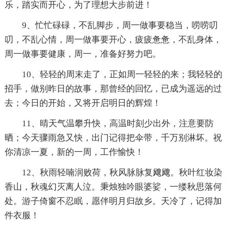
乐，踏实而开心，为了理想大步前进！
9、忙忙碌碌，不乱脚步，周一做事要稳当，唠唠叨
叨，不乱心情，周一做事要开心，疲疲惫惫，不乱身体，
周一做事要健康，周一，准备好努力吧。
10、轻轻的周末走了，正如周一轻轻的来；我轻轻的
招手，做别昨日的故事，那曾经的回忆，已成为遥远的过
去；今日的开始，又将开启明日的辉煌！
11、晴天气温攀升快，高温时刻少出外，注意要防
晒；今天骤雨急又快，出门记得把伞带，千万别淋坏。祝
你清凉一夏，新的一周，工作愉快！
12、秋雨轻喃润败荷，秋风脉脉复飕飕。秋叶红妆染
香山，秋魂幻灭离人泣。秉烛独吟眼婆娑，一缕秋思落何
处。游子倚窗不忍眠，愿伴明月归故乡。天冷了，记得加
件衣服！