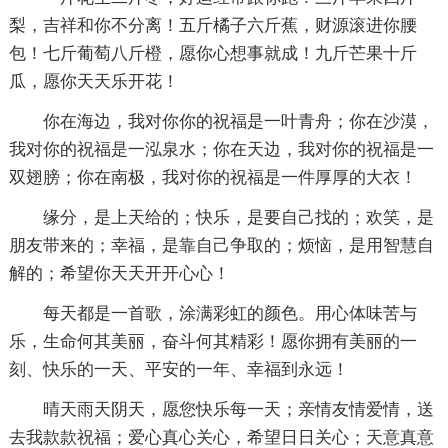
梨，吉祥和你不分离！五斤橘子六斤蕉，财源滚进你腰
包！七斤葡萄八斤橙，愿你心想事就成！九斤芒果十斤
瓜，愿你天天乐开花！
你在海边，我对你你的祝福是一叶青舟；你在沙漠，
我对你的祝福是一泓泉水；你在天边，我对你的祝福是一
双翅膀；你在南极，我对你的祝福是一件厚厚的大衣！
缘分，是上天给的；快乐，是要自己找的；欢笑，是
朋友带来的；幸福，是靠自己争取的；烦恼，是用智慧自
解的；希望你天天开开心心！
每天都是一首歌，涂满彩虹的颜色。用心体味苦与
乐，生命何其美丽，奋斗何其精彩！愿你拥有美丽的一
刻、快乐的一天、平安的一年、幸福到永远！
晴天雨天阴天，愿您快乐每一天；亲情友情爱情，送
去我款款祝福；爱心真心关心，希望日日关心；天意真意