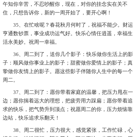
午知你辛苦，不忍吵醒你，现在，对你的挂念实在关不
住，只想告诉你，新的一周开始了，要开心啊！
35、在忙啥呢？春花秋月何时了，祝福不能少。财运
亨通数钞票，事业成功运气好。快乐心情任逍遥，幸福生
活永美妙。祝周一幸福。
36、周二到了，送你几个影子：快乐做你生活上的影
子：顺风做你事业上的影子；甜蜜做你爱情上的影子；真
挚做你友情上的影子。愿这些影子伴随你人生中的每一个
周二。
37、周二到了：愿你带着家庭的温馨，把压力甩在一
边；愿你揣着远大的理想，把疲劳用力踩扁；愿你带着追
求的快乐，把气势升到顶点；祝愿周二的你，压力烦恼靠
边站，快乐追求乐翻天！
38、周二很忙，压力很大，感觉紧张，工作忙碌，心