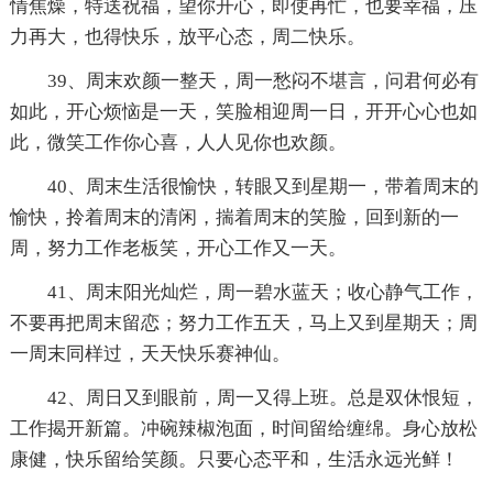
情焦燥，特送祝福，望你开心，即使再忙，也要幸福，压
力再大，也得快乐，放平心态，周二快乐。
39、周末欢颜一整天，周一愁闷不堪言，问君何必有
如此，开心烦恼是一天，笑脸相迎周一日，开开心心也如
此，微笑工作你心喜，人人见你也欢颜。
40、周末生活很愉快，转眼又到星期一，带着周末的
愉快，拎着周末的清闲，揣着周末的笑脸，回到新的一
周，努力工作老板笑，开心工作又一天。
41、周末阳光灿烂，周一碧水蓝天；收心静气工作，
不要再把周末留恋；努力工作五天，马上又到星期天；周
一周末同样过，天天快乐赛神仙。
42、周日又到眼前，周一又得上班。总是双休恨短，
工作揭开新篇。冲碗辣椒泡面，时间留给缠绵。身心放松
康健，快乐留给笑颜。只要心态平和，生活永远光鲜！