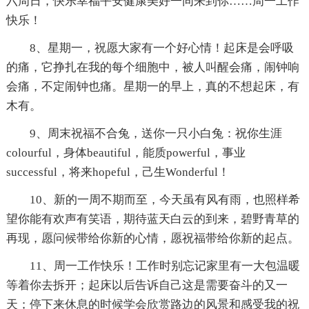
六周日，快乐幸福平安健康美好一同来到你……周一工作
快乐！
8、星期一，祝愿大家有一个好心情！起床是会呼吸
的痛，它挣扎在我的每个细胞中，被人叫醒会痛，闹钟响
会痛，不定闹钟也痛。星期一的早上，真的不想起床，有
木有。
9、周末祝福不合兔，送你一只小白兔：祝你生涯
colourful，身体beautiful，能质powerful，事业
successful，将来hopeful，己生Wonderful！
10、新的一周不期而至，今天虽有风有雨，也照样希
望你能有欢声有笑语，期待蓝天白云的到来，碧野青草的
再现，愿问候带给你新的心情，愿祝福带给你新的起点。
11、周一工作快乐！工作时别忘记家里有一大包温暖
等着你去拆开；起床以后告诉自己这是需要奋斗的又一
天；停下来休息的时候学会欣赏路边的风景和感受我的祝