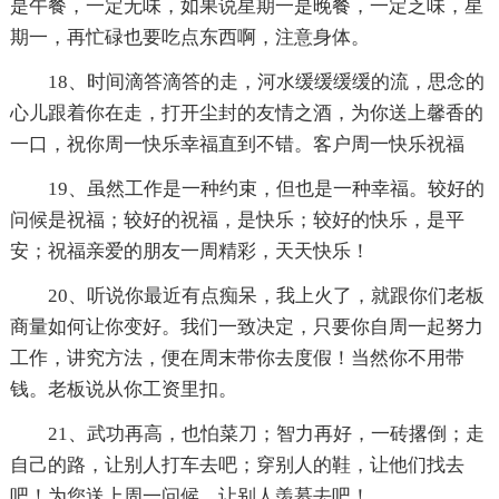
是午餐，一定无味，如果说星期一是晚餐，一定乏味，星
期一，再忙碌也要吃点东西啊，注意身体。
18、时间滴答滴答的走，河水缓缓缓缓的流，思念的
心儿跟着你在走，打开尘封的友情之酒，为你送上馨香的
一口，祝你周一快乐幸福直到不错。客户周一快乐祝福
19、虽然工作是一种约束，但也是一种幸福。较好的
问候是祝福；较好的祝福，是快乐；较好的快乐，是平
安；祝福亲爱的朋友一周精彩，天天快乐！
20、听说你最近有点痴呆，我上火了，就跟你们老板
商量如何让你变好。我们一致决定，只要你自周一起努力
工作，讲究方法，便在周末带你去度假！当然你不用带
钱。老板说从你工资里扣。
21、武功再高，也怕菜刀；智力再好，一砖撂倒；走
自己的路，让别人打车去吧；穿别人的鞋，让他们找去
吧！为您送上周一问候，让别人羡慕去吧！