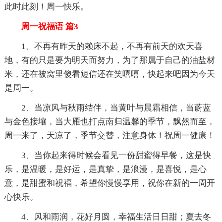
此时此刻！周一快乐。
周一祝福语 篇3
1、不再有昨天的赖床不起，不再有前天的欢天喜
地，有的只是要为明天而努力，为了那属于自己的油盐材
米，还在被窝里傻看短信还在笑嘻嘻，快起来吧因为今天
是周一。
2、当凉风与秋雨结伴，当黄叶与晨霜相信，当蔚蓝
与金色接壤，当大雁也打点南归温馨的季节，飘然而至，
周一来了，天凉了，季节交替，注意身体！祝周一健康！
3、当你起来得时候会看见一份甜蜜得早餐，这是快
乐，是温暖，是好运，是真挚，是浪漫，是喜悦，是心
意，是甜蜜和祝福，希望你慢慢享用，祝你在新的一周开
心快乐。
4、风和雨润，花好月圆，幸福生活日日甜；夏去冬