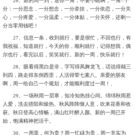
26、新的周一到，送你一角，不要小瞧啊，一角=十
分：一分思念，一分想念，一分牵挂，一分依恋，一分关
心，一分疼爱，一分温柔，一分体贴，一分关怀，还剩一
分当零用钱吧！
27、信息一条，收到就行，要是很忙，不回也行，有
我祝福，知道就行，今天的你，顺利就行，记得想我，偶
尔也行，看完以后，笑笑就行。新的一周，快乐就行！
28、眼看得黑白是非，字写得凤舞龙飞，话说得颠三
到四，路走得东倒西歪，人活得荤七素八。亲爱的朋友
啊，周一给自己一个规划，才能顺利度过一周！、
29、一场秋雨一层寒，知冷知热挂心间。绵绵秋雨惹
人爱，洗去骄阳和燥热。秋风阵阵惬人意，吹来花香和收
获。秋日登高心情畅，满山红叶醉人颜。新的一周已开
始，饱满精神把活干。
30、一周里，何为贵？周一忙碌为贵，周一充实为