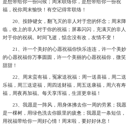
是想带给你一份问候；周末联络你，是想带给你一份祝
福，祝你周末愉快！有空记得常联络！
20、按静键女，翻飞灭的非人对于您的怀念；周末降
临，收上的非人对于你的祝福；屏幕闪闪，充满灭的非人
对于你的祝祸。时间飞逝，惦念没有改，友情不变！
21、许一个美好的心愿祝福你快乐连连，许一个美妙
的心愿祝福你万事圆圆，许一个美丽的心愿祝福你，微笑
甜甜！
22、周末蛮有福，冤家送祝福：周一送喜福，周二送
乐福，周三送逆福，周四送财福，周五送康福，周六有寿
福，周夜再加福。每天享浑福，生涯更幸福！
23、我愿是一阵风，用身体拂去你一周的劳累；我愿
是一棵树，用绿色洗去你眼里的疲惫；我愿是一条短信，
用祝福带给你一周好心情！周末啦，要好好休息！