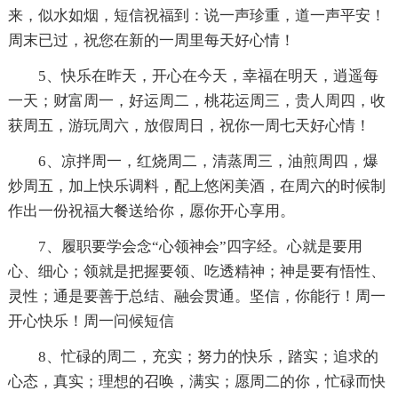
来，似水如烟，短信祝福到：说一声珍重，道一声平安！
周末已过，祝您在新的一周里每天好心情！
5、快乐在昨天，开心在今天，幸福在明天，逍遥每
一天；财富周一，好运周二，桃花运周三，贵人周四，收
获周五，游玩周六，放假周日，祝你一周七天好心情！
6、凉拌周一，红烧周二，清蒸周三，油煎周四，爆
炒周五，加上快乐调料，配上悠闲美酒，在周六的时候制
作出一份祝福大餐送给你，愿你开心享用。
7、履职要学会念“心领神会”四字经。心就是要用
心、细心；领就是把握要领、吃透精神；神是要有悟性、
灵性；通是要善于总结、融会贯通。坚信，你能行！周一
开心快乐！周一问候短信
8、忙碌的周二，充实；努力的快乐，踏实；追求的
心态，真实；理想的召唤，满实；愿周二的你，忙碌而快