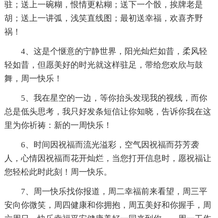
驻；送上一碗糊，恨情更粘糊；送下一个骰，挨牌老是
胡；送上一讲弧，浅笑直线图；最初送幸福，欢喜齐野
祸！
4、这是个惬意的宁静世界，阳光灿烂如昔，柔风轻
轻如昔，但愿美好的时光就这样驻足，带给您欢欣与鼓
舞，周一快乐！
5、我在星空的一边，等你抬头发现我的视线，而你
总是低头思考，我只好发条短信让你知晓，告诉你我在这
里为你祈祷：新的一周快乐！
6、时间因祝福而流光溢彩，空气因祝福而芬芳袭
人，心情因祝福而花开灿烂，当您打开信息时，愿祝福让
您轻松此时此刻！周一快乐。
7、周一快乐找你报道，周二幸福前来看望，周三平
安向你微笑，周四健康和你拥抱，周五美好和你握手，周