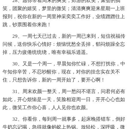
28、愿你带着周末的爽笑，郊游的欢笑，聚会的搞
笑，团聚的嬉笑，梦里的微笑；清清爽爽迎来星期一上班
报到，祝你在新的一周里神采奕奕工作好，业绩蹭蹭往上
跳，钞票围着你来跑！
29、一周七天已过去，新的一周已来到，短信祝福传
问候，送你快乐心情好：烦恼忧愁全丢掉，郁闷烦躁全忘
掉，压力疲倦统统绕，唯有幸福乐逍遥。
30、又是一个周一，早晨知你忙碌，不想打扰你，中
午知你辛苦，不忍吵醒你，现在，对你的挂念实在关不
住，只想告诉你，新的一周开始了，要开心啊！
31、周末欢颜一整天，周一愁闷不堪言，问君何必有
如此，开心烦恼是一天，笑脸相迎周一日，开开心心也如
此，微笑工作你心喜，人人见你也欢颜。
32、你看你，每到周一就事多，起床晚搭错车，倒好
牛奶忘记喝，急得就像蚂蚁上热锅。放轻松，深呼吸，微