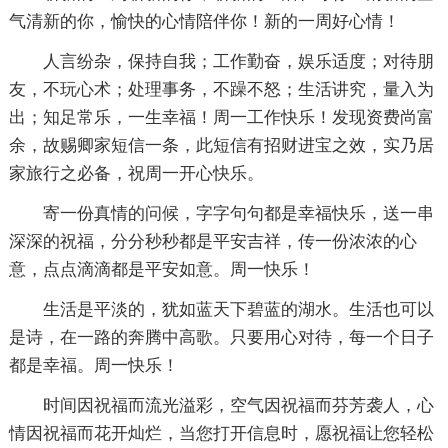
气清新的你，愉快的心情陪伴你！新的一周好心情！
人言纷杂，保持自我；工作勤奋，娱乐适度；对待朋
友，不玩心术；处理事务，不躁不怒；生活讲究，量入为
出；知足常乐，一生幸福！周一工作快乐！发现资费尚富
余，故赐卿家短信一条，此短信有招财进宝之效，实乃居
家旅行之必备，祝周一开心快乐。
寄一份真情的问候，字字句句都是幸福快乐，送一串
深深的祝福，分分秒秒都是平安吉祥，传一份浓浓的心
意，点点滴滴都是平安如意。周一快乐！
生活是平淡的，犹如蓝天下碧蓝的湖水。生活也可以
是诗，在一路的奔腾中高歌。只要用心对待，每一个日子
都是幸福。周一快乐！
时间因祝福而流光溢彩，空气因祝福而芬芳袭人，心
情因祝福而花开灿烂，当您打开信息时，愿祝福让您轻松