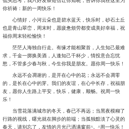
低头思考，我只好发条短信让你知晓，告诉你我在这里为
你祈祷：新的一周快乐！
心情好，小河云朵也是碧水蓝天，快乐时，砂石土丘
也是青山翠峦，周末时，愿疲惫烦劳都变成美好幸福，祝
福你周末轻松愉快！
茫茫人海独自行走。有缘才能相聚首，人生知己最难
求，千金一掷换美酒，人逢知己千杯少，情投意合忘忧
愁，不管多少春与秋，今生你我是朋友。愿你周一快乐！
永远不会凋谢的，是开在心中的花；永远不会凋零
的，是长在心中的芽。我们的友谊，在心中长存，祝福朋
友，愿你人生路上平安，快乐，健康，顺畅。祝周一快
乐！
当雪花落满城市的冬天，春已不再远；当黑夜模糊了
行路的视线，曙光就在脚步的前端；当孤独黯淡了心灵的
春天，请别忘了，友情的月光已洒满窗前^。^周一快乐！