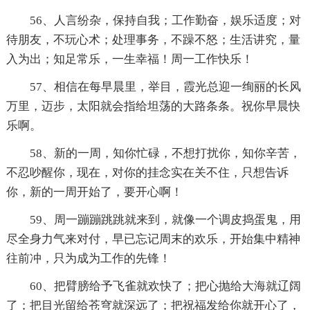
56、人言纷杂，保持自我；工作勤奋，娱乐适度；对
待朋友，不玩心术；处理事务，不躁不怒；生活讲究，量
入为出；知足常乐，一生幸福！周一工作快乐！
57、相信在每早晨里，举目，霞光总迎一绚丽的长风
万里，迈步，太阳就会指给坦荡的大路条条。祝你早晨快
乐啊。
58、新的一周，知你忙碌，不想打扰你，知你辛苦，
不忍吵醒你，现在，对你的挂念实在关不住，只想告诉
你，新的一周开始了，要开心啊！
59、周一蹦蹦跳跳就来到，就像一个调皮捣蛋鬼，用
尽全身力气来对付，早已忘记周末的欢乐，开始集中精神
往前冲，只为成为工作的先锋！
60、把臂膀给予飞雀就欢快了；把心抛给大海就辽阔
了；把目光留给苍穹就深远了；把祝福发给你就开心了，