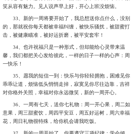
笑从容有魅力。见人说声早上好，开心上班没烦恼。
33、新的一周将要开始了，我总想送你点什么，没别
的，那就祝你每天都被幸福纠缠，被快乐骚扰，被甜蜜打
击，被健康瞄准，被好运折磨，被平安套牢！
34、也许祝福只是一种形式，但却能给心灵带来温
馨，我们都把关心发给彼此，一样的日子一样的心声：周
一快乐！
35、愿我的短信一到：快乐与你轻轻拥抱，困难见你
乖乖让道，烦恼低头悄悄走掉，寂寞见你尽往边靠，吉祥
对你格外关照，幸福对你永远微笑，新的一周开心。
36、一周有七天，送你七礼物：周一开心果，周二如
意果，周三甜蜜饮，周四平安豆，周五好运树，周六幸福
花，周日礼物很特殊，给你机会请我吃饭。
37、新的一周开始了，你要遵守三项纪律：学会倾