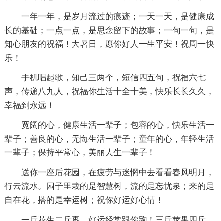
一年一年，是岁月流过的痕迹；一天一天，是健康成
长的基础；一点一点，是思念留下的故事；一句一句，是
知心朋友的祝福！大暑日，愿你好人一生平安！祝周一快
乐！
手机唱起歌，知己三两个，短信四五句，祝福六七
声，传递八九人，祝福你生活十全十美，快乐长长久久，
幸福到永远！
宽阔的心，健康生活一辈子；包容的心，快乐生活一
辈子；善良的心，无悔生活一辈子；童年的心，年轻生活
一辈子；保持平常心，美丽人生一辈子！
送你一座后花园，在疲劳与迷惘中去看看春风明月，
行云流水。园子里栽的是智慧树，流的是忘忧泉；来的是
自在花，搭的是幸运树；祝你好运好心情！
一斤花生二斤枣，好运经常跟你跑！三斤苹果四斤