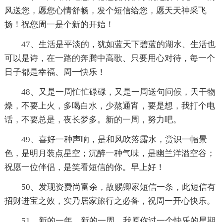
风送您，愿您心情舒畅，发个短信给您，愿天天神采飞
扬！祝您周一是个新的开始！
47、生活是平淡的，犹如蓝天下碧蓝的湖水、生活也
可以是诗，在一路的奔腾中高歌、只要用心对待，每一个
日子都是幸福、周一快乐！
48、又是一周忙忙碌碌，又是一周送句问候，天干物
燥，不要上火，多喝白水，少熬通宵，要是想，我打个电
话，不要总是，夜长梦多。新的一周，努力吧。
49、喜好一种声响，是和风吹落露水，赏识一幅景
色，是明月装点星空；沉醉一种气味，是幽兰洋溢空谷；
祝愿一位伴侣，是笑看短信的你。早上好！
50、发现资费尚富余，故赐卿家短信一条，此短信有
招财进宝之效，实乃居家旅行之必备，祝周一开心快乐。
51、新的一年，新的一周，我原你过一个快乐的星期