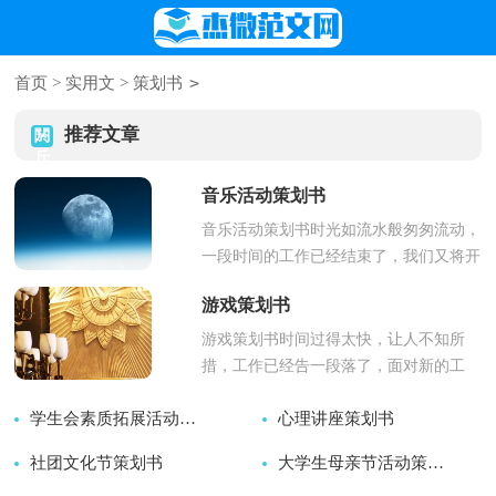
>
首页
>
实用文
>
策划书
推荐文章
音乐活动策划书
音乐活动策划书时光如流水般匆匆流动，
一段时间的工作已经结束了，我们又将开
启新一轮的工作，又有新的工作目标，立
游戏策划书
即行动起来写一份策划...
游戏策划书时间过得太快，让人不知所
措，工作已经告一段落了，面对新的工
作，制定好新的目标，是不是需要好好写
学生会素质拓展活动策划书
心理讲座策划书
一份策划书呢？拿起笔的时候却...
社团文化节策划书
2026-07-19
2026-07-19
大学生母亲节活动策划书