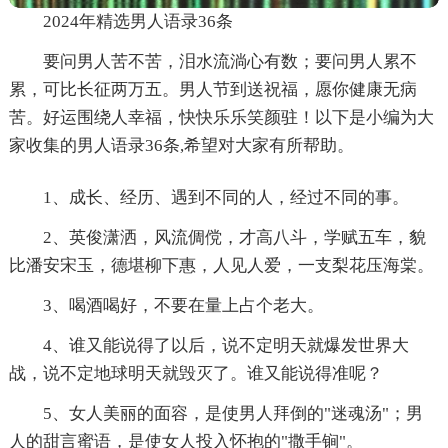
2024年精选男人语录36条
要问男人苦不苦，泪水流淌心有数；要问男人累不
累，可比长征两万五。男人节到送祝福，愿你健康无病
苦。好运围绕人幸福，快快乐乐笑颜驻！以下是小编为大
家收集的男人语录36条,希望对大家有所帮助。
1、成长、经历、遇到不同的人，经过不同的事。
2、英俊潇洒，风流倜傥，才高八斗，学赋五车，貌
比潘安宋玉，德堪柳下惠，人见人爱，一支梨花压海棠。
3、喝酒喝好，不要在量上占个老大。
4、谁又能说得了以后，说不定明天就爆发世界大
战，说不定地球明天就毁灭了。谁又能说得准呢？
5、女人美丽的面容，是使男人拜倒的"迷魂汤"；男
人的甜言蜜语，是使女人投入怀抱的"撒手锏"。