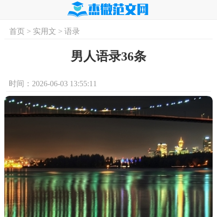
首页
>
实用文
>
语录
首页
实用文
学习资料
培训课程
求
男人语录36条
时间：2026-06-03 13:55:11