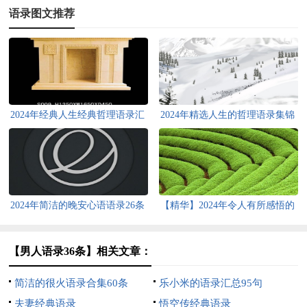
语录图文推荐
2024年经典人生经典哲理语录汇
2024年精选人生的哲理语录集锦
编55条
50句
2024年简洁的晚安心语语录26条
【精华】2024年令人有所感悟的
语录大汇总77句
【男人语录36条】相关文章：
简洁的很火语录合集60条
乐小米的语录汇总95句
夫妻经典语录
悟空传经典语录