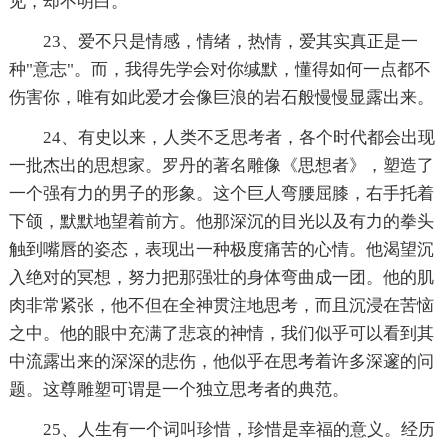
见，却不明白。
23、爱不只是情感，情绪，热情，爱其实真正是一
种"意志"。而，我得先学会对你缄默，懂得如何一点都不
伤害你，唯有如此爱才会像巨浪的岩石般慢慢显露出来。
24、有史以来，人类不乏思考者，各个时代都会出现
一批杰出的思想家。罗丹的著名雕像《思想者》，塑造了
一个强有力的男子的形象。这个巨人弯腰屈膝，右手托着
下颌，默默地望着前方。他那深沉的目光以及有力的拳头
触到嘴唇的姿态，表现出一种极度痛苦的心情。他渴望沉
入绝对的冥想，努力把那强壮的身体弯曲成一团。他的肌
肉非常紧张，他不但在全神贯注地思考，而且沉浸在苦恼
之中。他的眼中充满了悲哀的神情，我们似乎可以看到其
中流露出来的深深的悲伤，他似乎在思考着许多深邃的问
题。这尊雕塑可谓是一个独立思考者的典范。
25、人生有一个词叫珍惜，珍惜是幸福的意义。经历