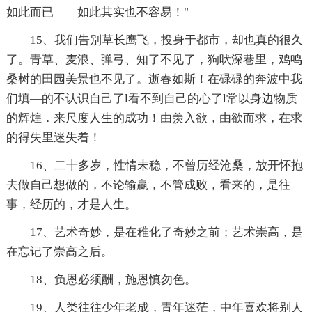
如此而已——如此其实也不容易！"
15、我们告别草长鹰飞，投身于都市，却也真的很久
了。青草、麦浪、弹弓、知了不见了，狗吠深巷里，鸡鸣
桑树的田园美景也不见了。逝春如斯！在碌碌的奔波中我
们填—的不认识自己了l看不到自己的心了l常以身边物质
的辉煌．来尺度人生的成功！由羡入欲，由欲而求，在求
的得失里迷失着！
16、二十多岁，性情未稳，不曾历经沧桑，放开怀抱
去做自己想做的，不论输赢，不管成败，看来的，是往
事，经历的，才是人生。
17、艺术奇妙，是在稚化了奇妙之前；艺术崇高，是
在忘记了崇高之后。
18、负恩必须酬，施恩慎勿色。
19、人类往往少年老成，青年迷茫，中年喜欢将别人