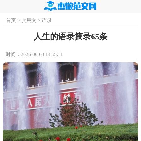
首页
>
实用文
>
语录
首页
实用文
学习资料
培训课程
求
人生的语录摘录65条
时间：2026-06-03 13:55:11