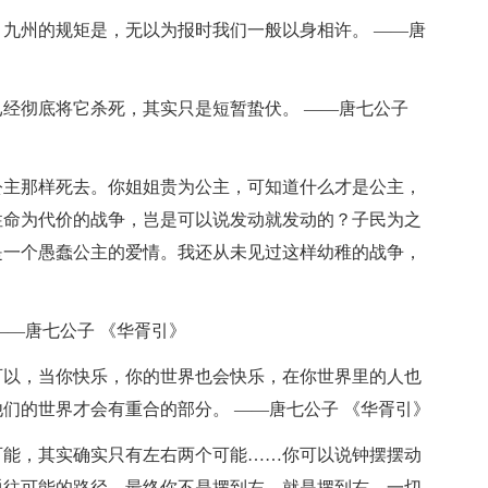
，九州的规矩是，无以为报时我们一般以身相许。 ——唐
已经彻底将它杀死，其实只是短暂蛰伏。 ——唐七公子
公主那样死去。你姐姐贵为公主，可知道什么才是公主，
性命为代价的战争，岂是可以说发动就发动的？子民为之
是一个愚蠢公主的爱情。我还从未见过这样幼稚的战争，
——唐七公子 《华胥引》
可以，当你快乐，你的世界也会快乐，在你世界里的人也
们的世界才会有重合的部分。 ——唐七公子 《华胥引》
可能，其实确实只有左右两个可能……你可以说钟摆摆动
通往可能的路径，最终你不是摆到左，就是摆到右。一切