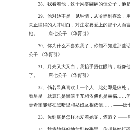
28、我看着他，这个风姿翩翩的佳公子，他是
29、他对她不是一见钟情，从冷悯到喜欢，
真正懂得的人才明白，对注定要爱上的那个人而
她。 ——唐七公子 《华胥引》
30、你为什么不喜欢我了，你知不知道那些
公子 《华胥引》
31、月亮又大又白，我抬手捂住眼睛，就像
了。 ——唐七公子 《华胥引》
32、倘若果真喜欢上一个人，此处即是彼处
看星星，就算只是黑暗里互相依偎也是幸福……
更希望能够在黑暗里和姑娘互相依偎…… ——唐
33、你到底是怎样地爱着她呢，酒酒？ ——
34、我将她好好地放到你手里，你却将她打碎