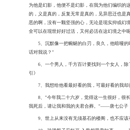
为他是幻影，他便不是幻影，在我为他们编织的
的，义是真的，反复无常是真的，见异思迁也是
恶的啊，没有一颗坚强的心，无论是现实抑或幻
全可以在现世好好过活，又何必活在这幻境之中
5、沉默像一把蜿蜒的白刃，良久，他暗哑的
话对我说？"
6、一个男人，千方百计要找到一个女人，除
引》
7、我想给他看最好看的我，可最好看的我却
8、"今年我二十六岁，觉得这一生很好，很
我死后，请让我和我的夫君合葬。"——唐七公子
9、世上从来没有无须基石的楼阁，也不应该