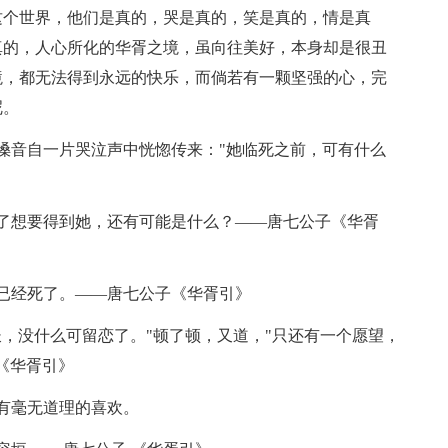
这个世界，他们是真的，哭是真的，笑是真的，情是真
真的，人心所化的华胥之境，虽向往美好，本身却是很丑
境，都无法得到永远的快乐，而倘若有一颗坚强的心，完
呢。
嗓音自一片哭泣声中恍惚传来："她临死之前，可有什么
了想要得到她，还有可能是什么？——唐七公子《华胥
已经死了。——唐七公子《华胥引》
长，没什么可留恋了。"顿了顿，又道，"只还有一个愿望，
《华胥引》
有毫无道理的喜欢。