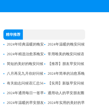
精华推荐
2024年经典温暖的晚安
2024年温暖的晚安问候
问候语短信汇编80条
2024年精选治愈系晚安
语短信集锦49条
常用唯美的晚安问候语
问候语语录汇总76句
简短的美好的晚安问候
短信锦集44句
【推荐】朋友早安问候
语语录合集77句
八月再见九月你好问候
语51句
2024年简单的治愈系晚
语
有关励志问候语汇总56
安问候语短信合集54条
【实用】新版早安问候
句
2024年通用每日一签早
语短信25句
通用动人的早安朋友圈
安QQ问候语合集41句
2024年温暖的早安朋友
问候语锦集41句
2024年实用的美好的早