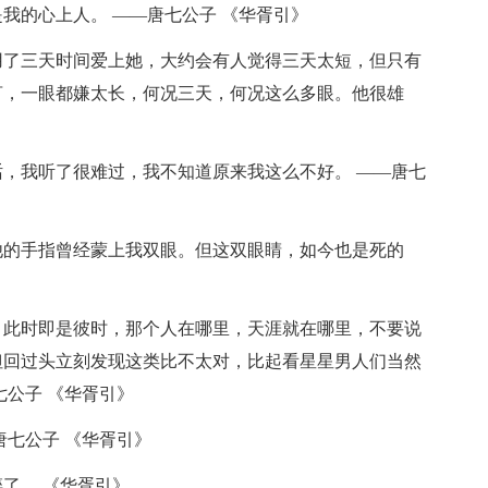
我的心上人。 ——唐七公子 《华胥引》
用了三天时间爱上她，大约会有人觉得三天太短，但只有
言，一眼都嫌太长，何况三天，何况这么多眼。他很雄
话，我听了很难过，我不知道原来我这么不好。 ——唐七
他的手指曾经蒙上我双眼。但这双眼睛，如今也是死的
，此时即是彼时，那个人在哪里，天涯就在哪里，不要说
但回过头立刻发现这类比不太对，比起看星星男人们当然
七公子 《华胥引》
唐七公子 《华胥引》
了。 《华胥引》