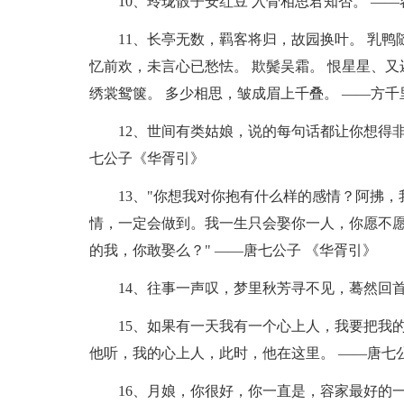
10、玲珑骰子安红豆 入骨相思君知否。 ——
11、长亭无数，羁客将归，故园换叶。 乳鸭
忆前欢，未言心已愁怯。 欺鬓吴霜。 恨星星、又
绣裳鸳箧。 多少相思，皱成眉上千叠。 ——方千
12、世间有类姑娘，说的每句话都让你想得
七公子《华胥引》
13、"你想我对你抱有什么样的感情？阿拂
情，一定会做到。我一生只会娶你一人，你愿不愿
的我，你敢娶么？" ——唐七公子 《华胥引》
14、往事一声叹，梦里秋芳寻不见，蓦然回
15、如果有一天我有一个心上人，我要把我
他听，我的心上人，此时，他在这里。 ——唐七
16、月娘，你很好，你一直是，容家最好的一