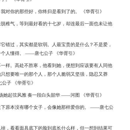
。我对你的那些好，你终归是看到了的。 《华胥引》
未脱稚气，等到最好看的十七岁，却连最后一面也未让他
容它错过，其实都是软弱。人最宝贵的是什么？不是爱，
个人懂得。 ——唐七公子 《华胥引》
不一样。高处不胜寒，他看到她，便想到应该要有人同他
他只想要唯一的那个人，那个人脆弱又坚强，隐忍又莽
七公子 《华胥引》
场她起弦风雅 奏一段白头韶华 ——河图 《华胥引》
天下原本没有哪个女子，会像她那样爱你的。 ——唐七公
扒掉，看看面具底下的脸到底长什么样，但一想到结果可