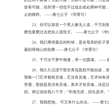
皆有可能，但所谓一切也不过或左或右两种可能
止的模样。 ——唐七公子 《华胥引》
23、你可以形容一个男人惨无人道，千万别
爬也要爬过去把你人道毁灭。 ——唐七公子 《华
24、我们离得最近的时候，是在母亲的肚子
最刻骨铭心的别离 ——唐七公子 《华胥引》
25、千万次于梦中相逢，求一次圆满。 ——
26、我久久沉浸于那支青花悬想不能自拔，
我每一门艺术都有灵魂，艺没有灵魂，艺术却有
旁通，那就是美没有灵魂，美术才有灵魂，决定
回。师父送给我八个字："学海无涯，回头是岸。"
27、我很想他。 可又有什么办法。 ——唐七