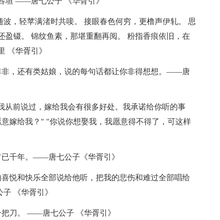
容垣 ——唐七公子 《华胥引》
随波，轻苹满渚时共唼。 接眼春色何穷，更橹声伊轧。 思
还盈镊。 锦纹鱼素，那堪重翻再阅。 粉指香痕依旧，在
里 《华胥引》
非非，还有类姑娘，说的每句话都让你非得想想。——唐
，我从前说过，嫁给我会有很多好处。我承诺给你听的事
意嫁给我？" "你说你想娶我，我愿意得不得了，可这样
首已千年。——唐七公子《华胥引》
的喜悦和快乐全部说给他听，把我的悲伤和难过全部唱给
公子 《华胥引》
把刀。 ——唐七公子 《华胥引》