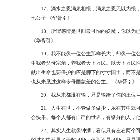
17、滴水之恩涌泉相报，涌泉之恩无以为报
七公子 《华胥引》
18、所谓感情是世间最可怕的妖魔，你以为
《华胥引》
19、我不能像一位公主那样长大，却像一位
生我者父母宗亲，养我者天下万民。以天下万民
献出生命也要保护的应是脚下的寸寸国土，而不
也从未见过这样令母国蒙羞的公主。 《华胥引》
20、我从来都没有输，只是输给了你的王位 
21、人生在世，不管做多做少，乐在其中就
会快乐。每个人都有自己的世界，有缘分的人，他
22、其实人生就像钟摆，看似只有左右两个
的过程中延展了无数可能，但那不是可能，只是