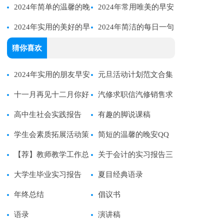
圈问候语20句
2024年简单的温馨的晚
安QQ问候语21句
2024年常用唯美的早安
安问候语语录59句
2024年实用的美好的早
问候语21条
2024年简洁的每日一句
安QQ问候语集锦44条
早安QQ问候语大汇总51
猜你喜欢
句
2024年实用的朋友早安
元旦活动计划范文合集
朋友圈问候语大合集62句
十一月再见十二月你好
九篇
汽修求职信汽修销售求
语录
高中生社会实践报告
职信
有趣的脚说课稿
【范例15篇】
学生会素质拓展活动策
简短的温馨的晚安QQ
划书
【荐】教师教学工作总
问候语锦集36条
关于会计的实习报告三
结
大学生毕业实习报告
篇
夏目经典语录
【热】
年终总结
倡议书
语录
演讲稿