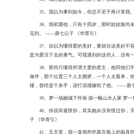
35、我以为事到如今，你总不至于再计算我
36、我初遇他，只有十四岁，那时娃娃脸尚
见到。 ——唐七公子 《华胥引》
37、自以为懂得爱的美好，要抓住这美好不
是为爱活下去的勇气。可我遇到的这些人，没有一
38、那些只懂得所谓大爱的君主，他同他们
做伴，那个位置三个人太拥挤，一个人太孤单，
撞，曾经是个杀手，误打误撞嫁给了他。 ——唐
39、梦一场她城下作画 描一幅山水人家 梦一
40、你说宋凝恨你，其实她从没有恨过你，
子 《华胥引》
41、五天里，我一直很想把慕言脸上的面具