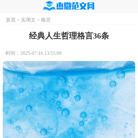
首页
>
实用文
>
格言
首页
实用文
学习资料
培训课程
求
经典人生哲理格言36条
时间：2025-07-16 13:55:09