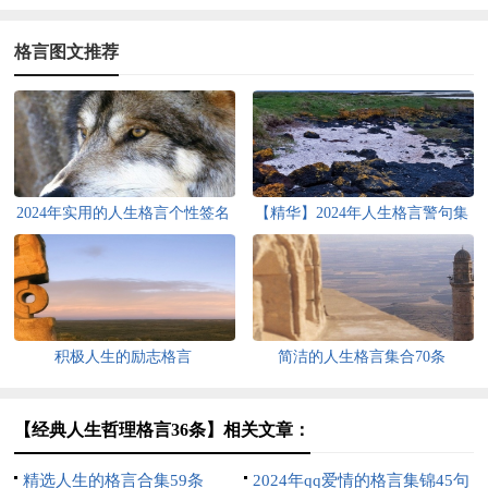
格言图文推荐
2024年实用的人生格言个性签名
【精华】2024年人生格言警句集
合集55条
锦36句
积极人生的励志格言
简洁的人生格言集合70条
【经典人生哲理格言36条】相关文章：
精选人生的格言合集59条
2024年qq爱情的格言集锦45句