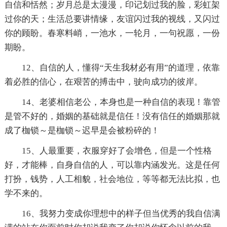
自信和恬然；岁月总是太漫漫，印记划过我的脸，彩虹架
过你的天；生活总要讲情缘，友谊闪过我的视线，又闪过
你的顾盼。春寒料峭，一池水，一轮月，一句祝愿，一份
期盼。
12、自信的人，懂得“天生我材必有用”的道理，依靠
着必胜的信心，在艰苦的搏击中，驶向成功的彼岸。
14、老婆相信老公，本身也是一种自信的表现！靠管
是管不好的，婚姻的基础就是信任！没有信任的婚姻那就
成了枷锁～是枷锁～迟早是会被粉碎的！
15、人最重要，衣服穿好了会增色，但是一个性格
好，才能棒，自身自信的人，可以靠内涵发光。这是任何
打扮，钱势，人工相貌，社会地位，等等都无法比拟，也
学不来的。
16、我努力变成你理想中的样子但当优秀的我自信满