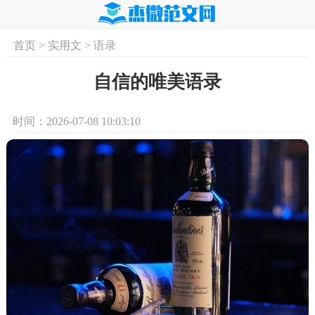
首页
>
实用文
>
语录
首页
实用文
学习资料
培训课程
求
自信的唯美语录
时间：2026-07-08 10:03:10