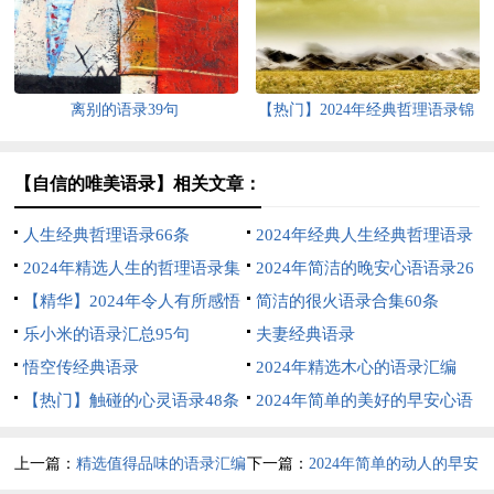
离别的语录39句
【热门】2024年经典哲理语录锦
集95句
【自信的唯美语录】相关文章：
人生经典哲理语录66条
2024年经典人生经典哲理语录
2024年精选人生的哲理语录集
汇编55条
2024年简洁的晚安心语语录26
锦50句
【精华】2024年令人有所感悟
条
简洁的很火语录合集60条
的语录大汇总77句
乐小米的语录汇总95句
夫妻经典语录
悟空传经典语录
2024年精选木心的语录汇编
【热门】触碰的心灵语录48条
100条
2024年简单的美好的早安心语
语录集锦43条
上一篇：
精选值得品味的语录汇编
下一篇：
2024年简单的动人的早安