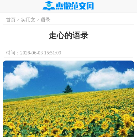
首页
>
实用文
>
语录
首页
实用文
学习资料
培训课程
求
走心的语录
时间：2026-06-03 15:51:09