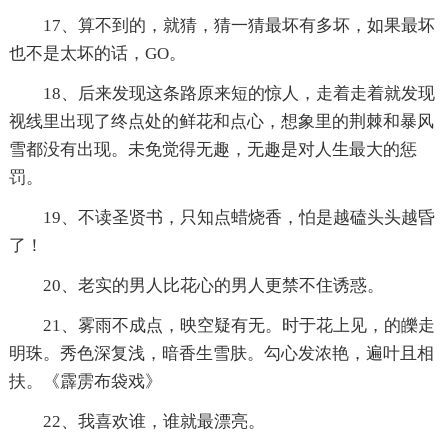
17、算不到的，就猜，猜一猜最坏有多坏，如果最坏
也不是太坏的话，GO。
18、后来发现这条路原来短的惊人，走着走着就发现
视线里出现了终点处的鲜花和点心，想象里的荆棘和暴风
雪都没有出现。未免觉得无趣，无趣是对人生最大的惩
罚。
19、不读圣贤书，只知点蜡烧香，怕是越磕头头越昏
了！
20、老实的男人比花心的男人更禁不住诱惑。
21、雾雨不成点，映空疑有无。时于花上见，的皪走
明珠。秀色深复浅，暗香生雪肤。勾心发浓艳，遍叶且相
扶。《霹雳布袋戏》
22、我喜欢谁，谁就最漂亮。