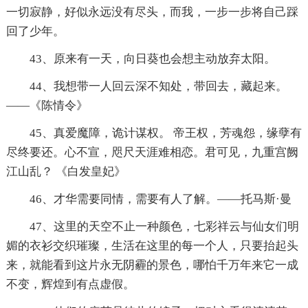
一切寂静，好似永远没有尽头，而我，一步一步将自己踩
回了少年。
43、原来有一天，向日葵也会想主动放弃太阳。
44、我想带一人回云深不知处，带回去，藏起来。
——《陈情令》
45、真爱魔障，诡计谋权。 帝王权，芳魂怨，缘孽有
尽终要还。心不宣，咫尺天涯难相恋。君可见，九重宫阙
江山乱？ 《白发皇妃》
46、才华需要同情，需要有人了解。——托马斯·曼
47、这里的天空不止一种颜色，七彩祥云与仙女们明
媚的衣衫交织璀璨，生活在这里的每一个人，只要抬起头
来，就能看到这片永无阴霾的景色，哪怕千万年来它一成
不变，辉煌到有点虚假。