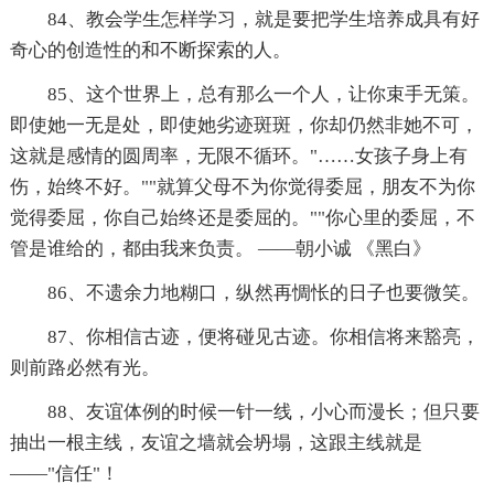
84、教会学生怎样学习，就是要把学生培养成具有好
奇心的创造性的和不断探索的人。
85、这个世界上，总有那么一个人，让你束手无策。
即使她一无是处，即使她劣迹斑斑，你却仍然非她不可，
这就是感情的圆周率，无限不循环。"……女孩子身上有
伤，始终不好。""就算父母不为你觉得委屈，朋友不为你
觉得委屈，你自己始终还是委屈的。""你心里的委屈，不
管是谁给的，都由我来负责。 ——朝小诚 《黑白》
86、不遗余力地糊口，纵然再惆怅的日子也要微笑。
87、你相信古迹，便将碰见古迹。你相信将来豁亮，
则前路必然有光。
88、友谊体例的时候一针一线，小心而漫长；但只要
抽出一根主线，友谊之墙就会坍塌，这跟主线就是
——"信任"！