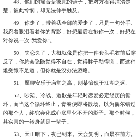
48、他们的痛苦是彼此的镜子，把对方看得清清楚
楚，彼此怜悯，却无法伸手触及。
49、你走了，带着我全部的爱走了，只是一句分手、
我忍着眼泪看着你的背影，好想最后在抱你一次，好想在
对你说一次"我爱你"。
50、失恋久了，大概就像是你把一件套头毛衣前后穿
反了，你总会隐隐觉得不自在，觉得脖子勒得慌，而这种
难受微不足道，但你就是没办法忽略。
51、愿卿安乐于庙堂之高，则某怡然于江湖之远。
52、吵架、冷战、道歉是年轻时恋爱必定经历的循
环，而当这个循环终止，青春便即将散场。以为偶尔错过
的那个人，终究会化成心底里化不开的影子。那个时候，
其实真的一转身就是一辈子。
53、天正暗下，夜已到来。天会复明，而晨在前方。