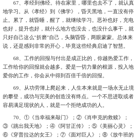
67、孝经到佛经。待在家里，哪里也去不了，就认真
地学习。从《孝经》到《佛学》，昏天黑地，一直没有停
止。累了，就昏睡，醒了，就继续学习。恶补也好，充电
也好，提升也好，就什么地方也没去，也没什么事干，就
只好自己这么"折磨"自己，头脑昏昏，两眼蒙蒙。总体来
说，还是感到非常的开心，毕竟这些经典启迪了智慧。
68、工作的回报与付出是成正比的，你越热爱工作，
工作给你的回报就会越多。爱是一切力量的根源，投入地
爱你的工作，你会从中得到百倍千倍的回报。
69、从功劳簿上爬起来，人生本来就是一场永无止境
的攀登，成功与完美的创造没有终点。一个不思进取或者
容易满足现状的人，就是一个拒绝成功的人。
70、①《当幸福来敲门》；②《肖申克的救赎》；
③《跳出我天地》；④《阿甘正传》；⑤《美丽心灵》；
⑥《穿普拉达的女王》；⑦《面对巨人》；⑧《放牛班的