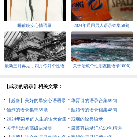
睡前晚安心情语录
2024年通用男人语录锦集58句
最新三月再见，四月你好个性语
关于治愈个性朋友圈语录100句
录80句精选
精选
【成功的语录】相关文章：
【必备】美好的早安心语语录
华胥引的语录合集69句
大汇总58条
仙剑的语录集锦39条
甄嬛传的语录锦集48句
2024年简单的人生的语录合集
戒烟的经典语录
58条
关于思念的高级语录集
席慕容语录汇总50句精选