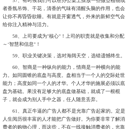
57、有时候我们可以在办公桌上摆放一些微型植物或
者香氛吊饰、干花，清香的气味有清醒头脑的作用，也会
让你不再昏昏欲睡。有就是开窗透气，外来的新鲜空气会
给你注入精神与活力。
58、上司要成为"核心"！上司的职责就是收集和分配
～‘智慧和信息"！
59、职业关键决策，选对海阔天空，选错遗憾终生。
60、智商是一种纵向的能力，情商是一种横向的能
力。如同圆锥的底盘与高度。盘相当于一个人的交际处世
能力；高度如同一个人的才华。个人才华的施展必须以底
盘为基础。果没有足够大的底盘做基础，就成了一根棍
子，就会成为别人手中之器，任人随意丢弃。
61、真正牛逼的广告人都不是光靠广告起家的。定是
人生阅历很丰富的人才能把广告做好。为你要非常了解消
费者的购物心理，而这些，不在一线接触消费者的，光靠