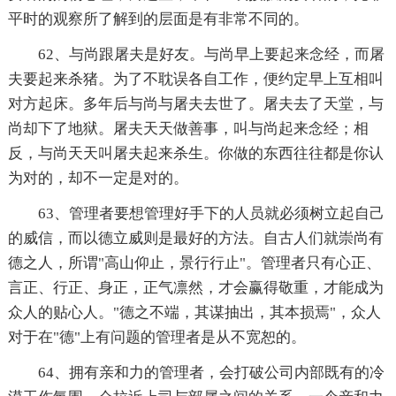
平时的观察所了解到的层面是有非常不同的。
62、与尚跟屠夫是好友。与尚早上要起来念经，而屠
夫要起来杀猪。为了不耽误各自工作，便约定早上互相叫
对方起床。多年后与尚与屠夫去世了。屠夫去了天堂，与
尚却下了地狱。屠夫天天做善事，叫与尚起来念经；相
反，与尚天天叫屠夫起来杀生。你做的东西往往都是你认
为对的，却不一定是对的。
63、管理者要想管理好手下的人员就必须树立起自己
的威信，而以德立威则是最好的方法。自古人们就崇尚有
德之人，所谓"高山仰止，景行行止"。管理者只有心正、
言正、行正、身正，正气凛然，才会赢得敬重，才能成为
众人的贴心人。"德之不端，其谋抽出，其本损焉"，众人
对于在"德"上有问题的管理者是从不宽恕的。
64、拥有亲和力的管理者，会打破公司内部既有的冷