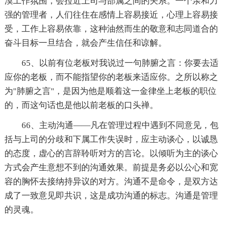
漠工作氛围，会拉近上司与部属之间的关系。一个亲和力
强的管理者，人们往住在感情上容易接近，心理上容易接
受，工作上容易依靠，这种油然而生的敬意和志同道合的
奋斗目标一旦结合，就会产生信任和谅解。
65、以前有位老板对我说过一句肺腑之言：你要去适
应你的老板，而不能指望你的老板来适应你。之所以称之
为"肺腑之言"，是因为他是顺着这一金律坐上老板的职位
的，而这句话也是他以前老板的口头禅。
66、主动沟通——凡在管理过程中遇到不同意见，包
括与上司的分歧和下属工作失误时，应主动谈心，以诚恳
的态度，虚心的言辞聆听对方的言论。以倾听为主的谈心
方式会产生意想不到的沟通效果。前提是务必以公心和宽
容的胸怀去接纳持异议的对方。沟通不是命令，是双方达
成了一致意见即共识，这是成功沟通的标志。沟通是管理
的灵魂。