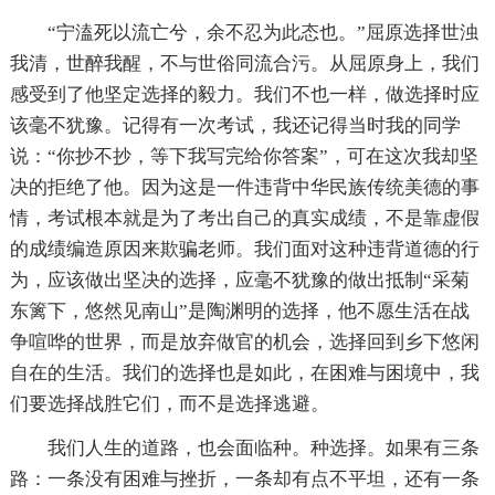
“宁溘死以流亡兮，余不忍为此态也。”屈原选择世浊
我清，世醉我醒，不与世俗同流合污。从屈原身上，我们
感受到了他坚定选择的毅力。我们不也一样，做选择时应
该毫不犹豫。记得有一次考试，我还记得当时我的同学
说：“你抄不抄，等下我写完给你答案”，可在这次我却坚
决的拒绝了他。因为这是一件违背中华民族传统美德的事
情，考试根本就是为了考出自己的真实成绩，不是靠虚假
的成绩编造原因来欺骗老师。我们面对这种违背道德的行
为，应该做出坚决的选择，应毫不犹豫的做出抵制“采菊
东篱下，悠然见南山”是陶渊明的选择，他不愿生活在战
争喧哗的世界，而是放弃做官的机会，选择回到乡下悠闲
自在的生活。我们的选择也是如此，在困难与困境中，我
们要选择战胜它们，而不是选择逃避。
我们人生的道路，也会面临种。种选择。如果有三条
路：一条没有困难与挫折，一条却有点不平坦，还有一条