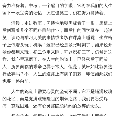
奋力准备着。中考，一个醒目的字眼，它将在我们的人生
留下一段宝贵的记忆，哭过也笑过，仍在努力拼搏着。
清晨，走进教室，习惯性地朝黑板看了一眼，黑板上
后侧写着几个不同科目的作业，而后排的同学聚在一起说
笑，谈论与学习无关的事情或者趴在课桌上睡觉，坐在椅
子上低着头玩手机唉！这都已经是紧张时刻了，如果说开
始你都用来玩，初二你用来睡，可这都初三了，仍然是这
样。我心里琢磨了。在人生的跑道上，已经落后于同龄
人，所要面临的艰辛也异于常人。但是，就应如此就要选
择放弃吗？不，人生的道路上布满了荆棘，即便如此我们
也要一路向前。
人生的跑道上需要心灵的坚韧不屈，它不是铺满玫瑰
的花径，而是充满艰难险阻的荆棘之路，我们要忍受疼
痛，克服困难，还有心灵那隐隐约约的放弃的念头。