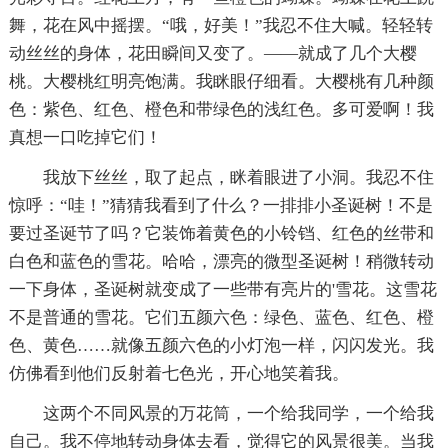
舞，花在风中摇摆。“哦，好美！”我忍不住大喊。轻轻转
动丝丝的身体，花田瞬间又变了。——就成了几个大樱
桃。大樱桃红明亮饱满。我眯眼仔细看。大樱桃有几种颜
色：紫色、红色、橙色和带绿色的浅红色。多可爱啊！我
真想一口吃掉它们！
我放下丝丝，取了起点，眯着眼进了小洞。我忍不住
惊呼：“哇！”猜猜我看到了什么？一排排小圣诞树！不是
要过圣诞节了吗？它装饰着黄色的小铃铛、红色的丝带和
白色和蓝色的雪花。哈哈，漂亮的微型圣诞树！稍微转动
一下身体，圣诞树就变成了一些带有亮片的'雪花。这雪花
不是普通的雪花。它们五颜六色：绿色、蓝色、红色、橙
色、黄色……就像五颜六色的小灯泡一样，闪闪发光。我
仿佛看到他们反射着七色光，开心地笑着我。
这两个不同风景的万花筒，一个给我同学，一个给我
自己。我不停地转动身体去看，觉得它的风景很美。当我