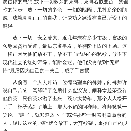
腐蚀你的思想;放下一切多余的束缚，束缚若似蚕茧，禁锢
你的脚步。放下一切的多余，一切的阻隔，甩掉多余的顾
虑。成就真真正正的自我，让成功之路没有自己所设下的
羁绊。
放下一切，安之若素。近几年来有多少市级，省级的
领导因贪污受贿，最后东窗事发，落得阶下囚的下场。这
一切正因为他们放不下，放不下自己内心的私欲，放不下
现代社会的红灯酒绿，纸醉金迷。他们没有做到“无所
恃”最后因为自己的一失足，成了千古恨。
从前有一个人去拜访一位德高望重的禅师，向禅师诉
说自己苦恼，阐释听了之后什么也没说，阐释拿起茶壶各
他倒茶，只倒茶水溢了出来，茶水太烫年，那个人人松开
了手。杯子落到了地上，那人不解的问禅师。禅师微微一
笑说：“痛了，就知道放下了”或许那些一时被利益蒙蔽的
人，经过这次的.“痛”就会放下，舍弃欲望，重拾自己的灵