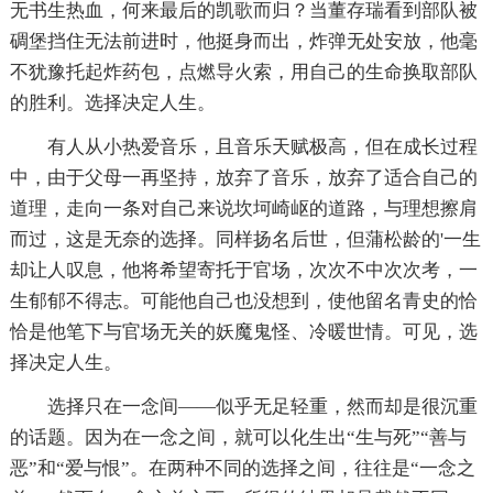
无书生热血，何来最后的凯歌而归？当董存瑞看到部队被
碉堡挡住无法前进时，他挺身而出，炸弹无处安放，他毫
不犹豫托起炸药包，点燃导火索，用自己的生命换取部队
的胜利。选择决定人生。
有人从小热爱音乐，且音乐天赋极高，但在成长过程
中，由于父母一再坚持，放弃了音乐，放弃了适合自己的
道理，走向一条对自己来说坎坷崎岖的道路，与理想擦肩
而过，这是无奈的选择。同样扬名后世，但蒲松龄的'一生
却让人叹息，他将希望寄托于官场，次次不中次次考，一
生郁郁不得志。可能他自己也没想到，使他留名青史的恰
恰是他笔下与官场无关的妖魔鬼怪、冷暖世情。可见，选
择决定人生。
选择只在一念间――似乎无足轻重，然而却是很沉重
的话题。因为在一念之间，就可以化生出“生与死”“善与
恶”和“爱与恨”。在两种不同的选择之间，往往是“一念之