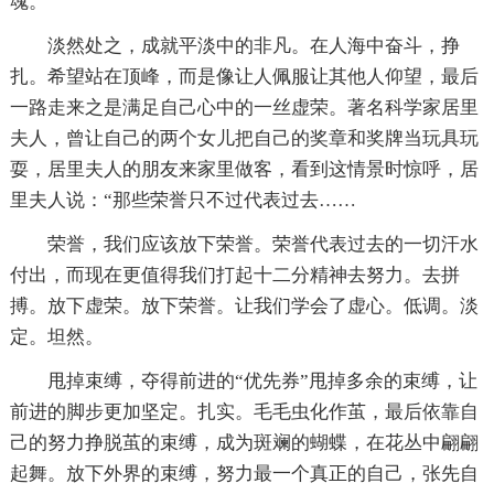
魂。
淡然处之，成就平淡中的非凡。在人海中奋斗，挣
扎。希望站在顶峰，而是像让人佩服让其他人仰望，最后
一路走来之是满足自己心中的一丝虚荣。著名科学家居里
夫人，曾让自己的两个女儿把自己的奖章和奖牌当玩具玩
耍，居里夫人的朋友来家里做客，看到这情景时惊呼，居
里夫人说：“那些荣誉只不过代表过去……
荣誉，我们应该放下荣誉。荣誉代表过去的一切汗水
付出，而现在更值得我们打起十二分精神去努力。去拼
搏。放下虚荣。放下荣誉。让我们学会了虚心。低调。淡
定。坦然。
甩掉束缚，夺得前进的“优先券”甩掉多余的束缚，让
前进的脚步更加坚定。扎实。毛毛虫化作茧，最后依靠自
己的努力挣脱茧的束缚，成为斑斓的蝴蝶，在花丛中翩翩
起舞。放下外界的束缚，努力最一个真正的自己，张先自