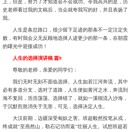
上，但是，努力了才知道会不会成功。令我高兴的是，历
史老师看过我的文稿后，当众就夸我写的好，并且表扬了
我。
人生是条岔路口，很少留下足迹的那条不一定注定失
败，有时我会义无反顾地选择人迹更少的那一条，在朝霞
的曙光中迎接成功！
人生的选择演讲稿 篇9
尊敬的老师，亲爱的同学们：
我们无时无刻不面临选择。人生如若江河奔流，其中
必有多道分支，选对了道路，人生便如黄河之水，奔流到
海不复回，浩浩荡荡。选择错了，就如一溪细流入沙海，
于沉默煎熬消失于无形，可见，选择决定人生。
大汉前期，边疆深受匈奴之害。班超毅然投笔从戎，
终成就“至燕然山，勒石记功而返”壮丽人生。试想班超若