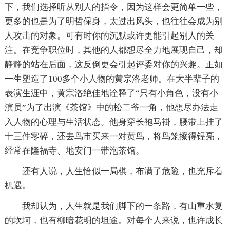
下，我们选择听从别人的指令，因为这样会更简单一些，
更多的也是为了明哲保身，太过出风头，也往往会成为别
人攻击的对象。可有时你的沉默或许更能引起别人的关
注。在竞争职位时，其他的人都想尽全力地展现自己，却
静静的站在后面，这反倒更会引起评委对你的兴趣。正如
一生塑造了100多个小人物的黄宗洛老师。在大半辈子的
表演生涯中，黄宗洛绝佳地诠释了“只有小角色，没有小
演员”为了出演《茶馆》中的松二爷一角，他想尽办法走
入人物的心理与生活状态。他身穿长袍马褂，腰带上挂了
十三件零碎，还去鸟市买来一对黄鸟，将鸟笼擦得锃亮，
经常在隆福寺、地安门一带泡茶馆。
还有人说，人生恰似一局棋，布满了危险，也充斥着
机遇。
我却认为，人生就是我们脚下的一条路，有山重水复
的坎坷，也有柳暗花明的坦途。对每个人来说，也许成长