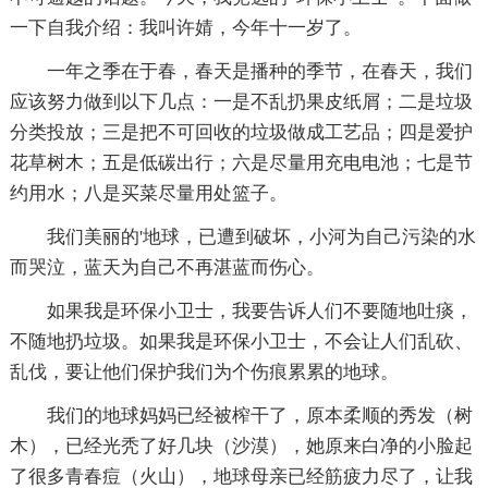
一下自我介绍：我叫许婧，今年十一岁了。
一年之季在于春，春天是播种的季节，在春天，我们
应该努力做到以下几点：一是不乱扔果皮纸屑；二是垃圾
分类投放；三是把不可回收的垃圾做成工艺品；四是爱护
花草树木；五是低碳出行；六是尽量用充电电池；七是节
约用水；八是买菜尽量用处篮子。
我们美丽的'地球，已遭到破坏，小河为自己污染的水
而哭泣，蓝天为自己不再湛蓝而伤心。
如果我是环保小卫士，我要告诉人们不要随地吐痰，
不随地扔垃圾。如果我是环保小卫士，不会让人们乱砍、
乱伐，要让他们保护我们为个伤痕累累的地球。
我们的地球妈妈已经被榨干了，原本柔顺的秀发（树
木），已经光秃了好几块（沙漠），她原来白净的小脸起
了很多青春痘（火山），地球母亲已经筋疲力尽了，让我