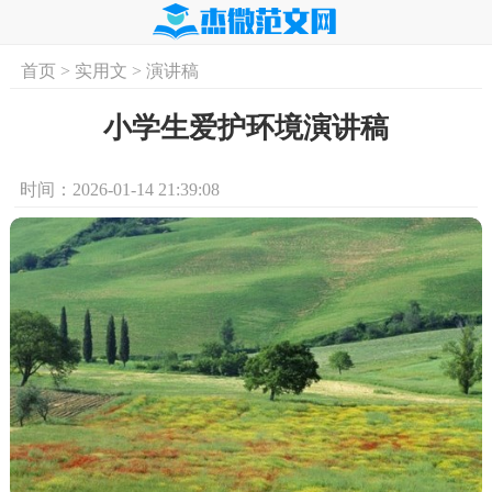
首页
>
实用文
>
演讲稿
首页
实用文
学习资料
培训课程
求
小学生爱护环境演讲稿
时间：2026-01-14 21:39:08