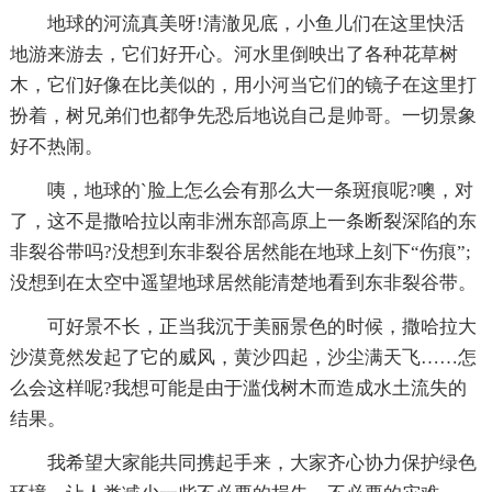
地球的河流真美呀!清澈见底，小鱼儿们在这里快活
地游来游去，它们好开心。河水里倒映出了各种花草树
木，它们好像在比美似的，用小河当它们的镜子在这里打
扮着，树兄弟们也都争先恐后地说自己是帅哥。一切景象
好不热闹。
咦，地球的`脸上怎么会有那么大一条斑痕呢?噢，对
了，这不是撒哈拉以南非洲东部高原上一条断裂深陷的东
非裂谷带吗?没想到东非裂谷居然能在地球上刻下“伤痕”;
没想到在太空中遥望地球居然能清楚地看到东非裂谷带。
可好景不长，正当我沉于美丽景色的时候，撒哈拉大
沙漠竟然发起了它的威风，黄沙四起，沙尘满天飞……怎
么会这样呢?我想可能是由于滥伐树木而造成水土流失的
结果。
我希望大家能共同携起手来，大家齐心协力保护绿色