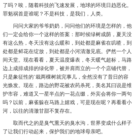
了吗？唉，随着科技的飞速发展，地球的环境日趋恶化。
罪魁祸首是谁呢？不是科技，是我们，人类。
问问大家的爷爷奶奶，问问他们的环境是怎样的，他
们一定会给你一个这样的答案：那时候绿树成荫，夏天没
有这么热，冬天没有这么暖和，到处都是麻雀在叽喳，到
处都是鲜花在绽放，到处都是小河清澈见底。俨然一个人
间天堂。现在看看，夏天温度爆表，冬天暖气超标，马路
边上成排成排的绿化带，被并肩而立的一个个店铺代替，
只是象征性的`栽两棵树就完事儿，全然没有了昔日的容
光焕发。现在，路边的野花被农药杀死，美名其曰说是维
护市容，难道又一星半点的一花点缀，外宾会将你一两句
吗？以前，麻雀躲在马路上嬉戏，可是现在呢？再看看小
河，以往的清澈甘甜不复存在。
取而代之的是臭气熏天的臭水沟，世界变成什么样子
了让我们行动起来，保护我们的地球母亲吧。