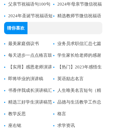
父亲节祝福语句100句
76句
2024年母亲节微信祝福
精选
2024年圣诞节祝福语短
语28句
精选教师节微信祝福语
信大集合52条
15条
猜你喜欢
最美家庭倡议书
业务员求职信汇总七篇
每天进步一点点格言鼓
学生家长给老师的感谢
励孩子的语言
【实用】感恩老师演讲
信
【热门】2023年感悟生
稿三篇
即将毕业的演讲稿
活语录摘录65句
英语励志名言
书香伴我成长演讲稿汇
人生唯美名言短句（精
编15篇
精选三好学生演讲稿范
选30句）
品德与生活教学工作总
文锦集六篇
教学反思
结
格言
座右铭
求学资讯