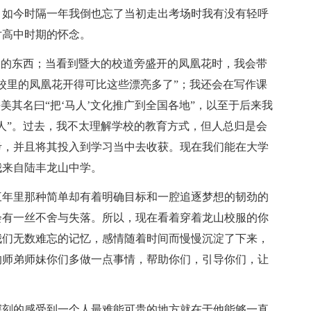
，如今时隔一年我倒也忘了当初走出考场时我有没有轻呼
对高中时期的怀念。
关的东西；当看到暨大的校道旁盛开的凤凰花时，我会带
校里的凤凰花开得可比这些漂亮多了”；我还会在写作课
美其名曰“把‘马人’文化推广到全国各地”，以至于后来我
人”。过去，我不太理解学校的教育方式，但人总归是会
考，并且将其投入到学习当中去收获。现在我们能在大学
我来自陆丰龙山中学。
三年里那种简单却有着明确目标和一腔追逐梦想的韧劲的
会有一丝不舍与失落。所以，现在看着穿着龙山校服的你
我们无数难忘的记忆，感情随着时间而慢慢沉淀了下来，
的师弟师妹你们多做一点事情，帮助你们，引导你们，让
深刻的感受到一个人最难能可贵的地方就在于他能够一直