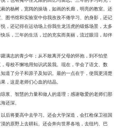
喜悦，也有掩不住无限的回忆与留恋。三年的学习时光，
葳蕤的杨树，宽阔的操场，如画的长廊，明亮的教室。还
室、图书馆和实验室中你我孜孜不倦学习、的身影，还记
喜悦，还记得在运动场上你我生龙活虎的锻炼场景，太多
而快乐，三年的生活，过的充实而美丽，流过眼泪，却伴
踌躇满志的青少年；从不敢离开父母的怀抱，到不怕坚
夜，母校不懈地用知识武装我。现在，学会了语文、数
且知道了分子和原子及知识。最的一点在于，使我更清楚
结果，这是老师们心血的结晶。
的琼浆、智慧的力量和做人的道理；感谢敬爱的老师们那
比海还深。
。以后将要高中去学习。还会大学深造，会扛枪保卫祖国
广漠的原野上去耕耘。还会奔向世界各地，去纽约、巴