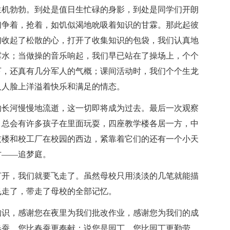
生机勃勃。到处是值日生忙碌的身影，到处是同学们开朗
们争着，抢着，如饥似渴地吮吸着知识的甘霖。那此起彼
们收起了松散的心，打开了收集知识的包袋，我们认真地
露水；当做操的音乐响起，我们早已站在了操场上，个个
下，还真有几分军人的气概；课间活动时，我们个个生龙
人人脸上洋溢着快乐和满足的情态。
的长河慢慢地流逝，这一切即将成为过去。最后一次观察
，总会有许多孩子在里面玩耍，四座教学楼各居一方，中
技楼和校工厂在校园的西边，紧靠着它们的还有一个小天
方——追梦庭。
打开，我们就要飞走了。虽然母校只用淡淡的几笔就能描
飞走了，带走了母校的全部记忆。
知识，感谢您在夜里为我们批改作业，感谢您为我们的成
春蚕，您比春蚕更奉献；说您是园丁，您比园丁更勤劳。