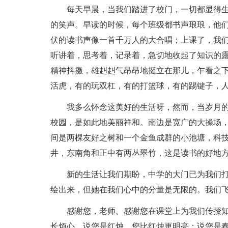
每天早晨，当我们踏进了校门，一切都显得
的笑声。早读的时候，每个班级都书声琅琅，他
伏的读书声像一首千万人的大合唱；上课了，我
听讲着，思考着，记录着，急切地收起了知识的
精神抖擞，雄赳赳气昂昂地挺立在那儿，乍看之
活虎，有的玩双杠，有的打篮球，有的踢键子，
我多么怀念这美好的生活呀，然而，当岁月
校园，是如此地美丽祥和。南边是宽广的大操场
间是两棵友好之树和一个金鱼成群的小池塘，科
井，东南角和正中有两丛翠竹，这是读书的好地
新的生活让我们期盼，中学的大门已为我们
绘出来，但她在我们心中的分量是无限的。我们
感谢您，老师。感谢您在课堂上为我们传授
长烦心。说您是红烛，您比红烛更明亮；说您是