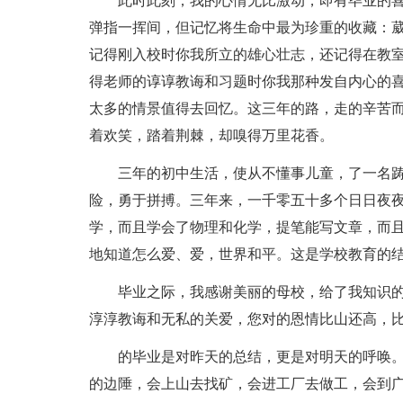
此时此刻，我的心情无比激动，即有毕业的
弹指一挥间，但记忆将生命中最为珍重的收藏：
记得刚入校时你我所立的雄心壮志，还记得在教
得老师的谆谆教诲和习题时你我那种发自内心的
太多的情景值得去回忆。这三年的路，走的辛苦
着欢笑，踏着荆棘，却嗅得万里花香。
三年的初中生活，使从不懂事儿童，了一名
险，勇于拼搏。三年来，一千零五十多个日日夜
学，而且学会了物理和化学，提笔能写文章，而
地知道怎么爱、爱，世界和平。这是学校教育的
毕业之际，我感谢美丽的母校，给了我知识
淳淳教诲和无私的关爱，您对的恩情比山还高，
的毕业是对昨天的总结，更是对明天的呼唤
的边陲，会上山去找矿，会进工厂去做工，会到