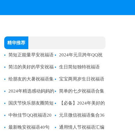
精华推荐
简短正能量早安祝福语
2024年元旦跨年QQ祝
汇总135句
简洁的美好的早安祝福
福语22句
生日简短独特祝福语
语短信大合集55句
给朋友的大暑祝福语集
宝宝两周岁生日祝福语
合48条
2024年精选感动妈妈的
简短独特
简单的七夕祝福语合集
母亲节祝福语摘录34条
国庆节快乐朋友圈简短
40条
【必备】2024年美好的
祝福语
中秋佳节QQ祝福语20
早安朋友圈祝福语25句
元旦微信祝福语集合36
句
最新晚安祝福语40句
句
通用情人节祝福语汇编