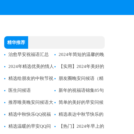
精华推荐
治愈早安祝福语汇总
2024年简短的温馨的晚
（通用160句）
2024年精选优美的情人
安QQ问候语集锦65句
【实用】2024年美好的
节微信祝福语22句
精选给朋友的中秋节祝
早安微信问候语集锦56句
朋友圈晚安问候语（精
福语大合集51条
医生问候语
选110句）
新年的祝福语锦集85句
推荐唯美晚安问候语大
简单的美好的早安问候
全60句
精选中秋快乐QQ祝福
语短信20条
精选表达中秋节快乐的
语48句
精选温暖的早安QQ问
QQ祝福语41条
【热门】2024年早上的