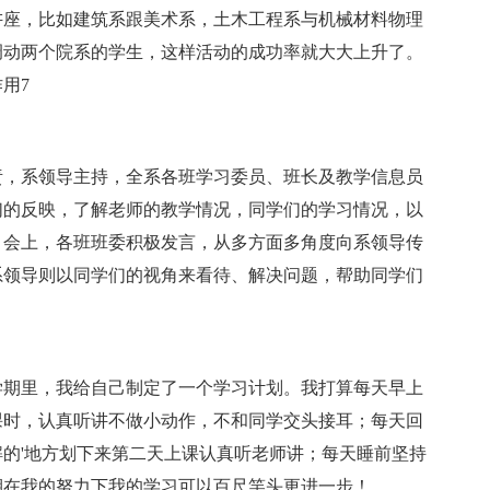
讲座，比如建筑系跟美术系，土木工程系与机械材料物理
调动两个院系的学生，这样活动的成功率就大大上升了。
用7
责，系领导主持，全系各班学习委员、班长及教学信息员
们的反映，了解老师的教学情况，同学们的学习情况，以
。会上，各班班委积极发言，从多方面多角度向系领导传
系领导则以同学们的视角来看待、解决问题，帮助同学们
学期里，我给自己制定了一个学习计划。我打算每天早上
课时，认真听讲不做小动作，不和同学交头接耳；每天回
的'地方划下来第二天上课认真听老师讲；每天睡前坚持
期在我的努力下我的学习可以百尺竿头更进一步！