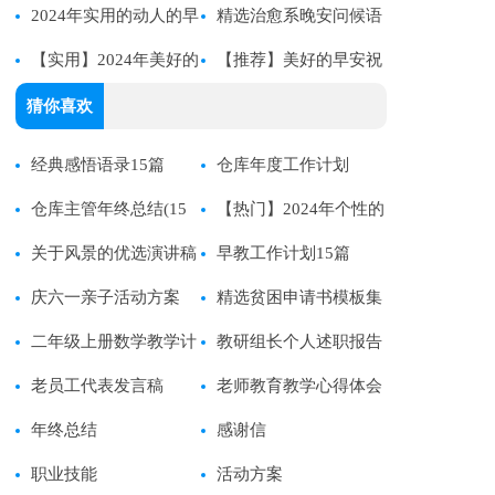
候语集合58条
2024年实用的动人的早
祝福语录汇编88句
精选治愈系晚安问候语
安问候语短信集合59条
【实用】2024年美好的
集合79条
【推荐】美好的早安祝
早安祝福语短信19条
福语语录大合集67条
猜你喜欢
经典感悟语录15篇
仓库年度工作计划
仓库主管年终总结(15
【热门】2024年个性的
篇)
关于风景的优选演讲稿
语录合集84条
早教工作计划15篇
庆六一亲子活动方案
精选贫困申请书模板集
二年级上册数学教学计
锦7篇
教研组长个人述职报告
划集合五篇
老员工代表发言稿
老师教育教学心得体会
年终总结
感谢信
职业技能
活动方案