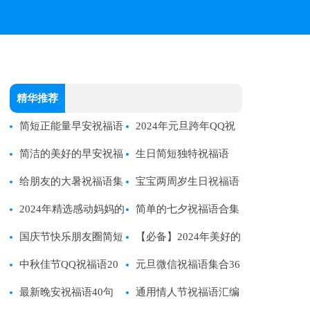
精华推荐
简短正能量早安祝福语
2024年元旦跨年QQ祝
汇总135句
简洁的美好的早安祝福
福语22句
生日简短独特祝福语
语短信大合集55句
给朋友的大暑祝福语集
宝宝两周岁生日祝福语
合48条
2024年精选感动妈妈的
简短独特
简单的七夕祝福语合集
母亲节祝福语摘录34条
国庆节快乐朋友圈简短
40条
【必备】2024年美好的
祝福语
中秋佳节QQ祝福语20
早安朋友圈祝福语25句
元旦微信祝福语集合36
句
最新晚安祝福语40句
句
通用情人节祝福语汇编