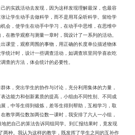
自己的实践活动去发现，因为这样发现理解最深，也最容
主张让学生动手去做科学，而不是用耳朵听科学。留给学
的机会，使学生在动手中学习，在动手中思维，在思维中
如，在教学观察与测量一章时，我设计了一系列的活动。
走出课堂，观察周围的事物，用正确的长度单位描述物体
教学统计时，设计一些调查活动，如调查班里同学喜欢吃
索调查的方法，体会统计的必要性。
习群体，突出学生的协作与讨论，充分利用集体的力量，
言表达能力和创新素质的提高，小组由不同性别、不同成
施展，中等生得到锻炼，差等生得到帮助，互相学习，取
，在教学两位数加两位数一课时，我安排了六人一小组，
积极地把自己的算法告诉同组同学。到汇报结果时，竟发现
了两种。我认为这样的教学，既发挥了学生之间的互补作