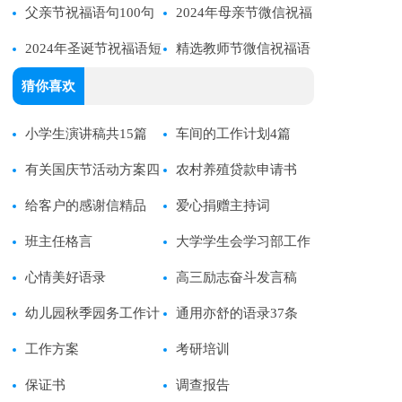
父亲节祝福语句100句
76句
2024年母亲节微信祝福
精选
2024年圣诞节祝福语短
语28句
精选教师节微信祝福语
信大集合52条
15条
猜你喜欢
小学生演讲稿共15篇
车间的工作计划4篇
有关国庆节活动方案四
农村养殖贷款申请书
篇
给客户的感谢信精品
爱心捐赠主持词
班主任格言
大学学生会学习部工作
心情美好语录
计划15篇
高三励志奋斗发言稿
幼儿园秋季园务工作计
通用亦舒的语录37条
划 9篇
工作方案
考研培训
保证书
调查报告