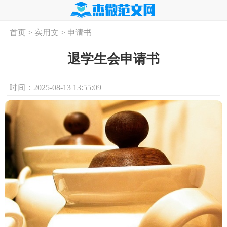
首页
>
实用文
>
申请书
首页
实用文
学习资料
培训课程
求
退学生会申请书
时间：2025-08-13 13:55:09