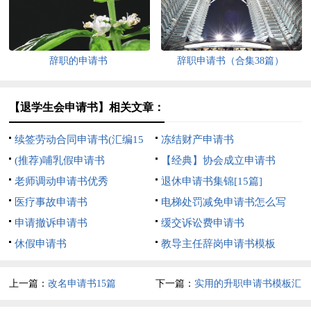
辞职的申请书
辞职申请书（合集38篇）
【退学生会申请书】相关文章：
续签劳动合同申请书(汇编15
冻结财产申请书
篇)
(推荐)哺乳假申请书
【经典】协会成立申请书
老师调动申请书优秀
退休申请书集锦[15篇]
医疗事故申请书
电梯处罚减免申请书怎么写
申请撤诉申请书
缓交诉讼费申请书
休假申请书
教导主任辞岗申请书模板
上一篇：
改名申请书15篇
下一篇：
实用的升职申请书模板汇
编10篇