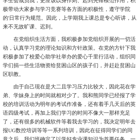
学生会成员我，更应该以身作则、起到先锋模范作用，积
极带动大家参与学习竞赛等各方面的积极性，遵守学院
的'日常行为规范。因此，上学期我上课总是专心听讲，从
来不无故旷课、迟到。
在党组织生活方面，我积极参加党组织开展的一切活
动，认真学习党的理论知识和方针政策。在党的方针下我
积极参加了校爱心助学社举办的爱心千里行活动，组织同
学们捐一些生活物资给贫困山区的孩子们，并赶赴贫困山
区职教。
由于自己现在是大二且学习压力比较大，因此花在学
弟、学妹身上的时间就相对少了。我和熊同学已经报了学
校的培训活动为明年的考试作准备，还有着手几天后的英
语四级考试，再加上我们学习的时间不像大一那样充足
了，还有很多的机械软件等着我去学习的，我决定明年去
报UG数控培训等等一系列培训，因此在征得同学们的同
意之后，我们班确定了以学好专业课知识为首要任务，一