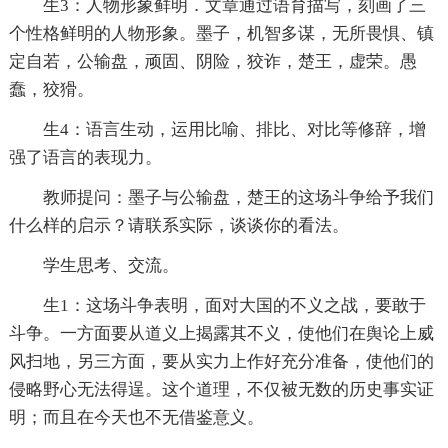
生3：人物形象鲜明．文章通过语育描写，刻画了三
个性格鲜明的人物形象。墨子，机智多谋，无所畏惧、镇
定自若，公输盘，顽固、阴险，狡诈，楚王，虚荣。愚
蠢，狡猾。
生4：语言生动，运用比喻、排比、对比等修辞，增
强了语言的表现力。
教师提问：墨子与公输盘，楚王的这场斗争给予我们
什么样的启示？请联系实际，谈谈你的看法。
学生思考、交流。
生1：这场斗争表明，面对大国的不义之战，要敢于
斗争。一方面要从道义上揭露其不义，使他们在舆论上威
风扫地，另三方面，要从实力上作好充分准备，使他们的
侵略野心无法得逞。这个道理，不仅被无数的历史事实证
明；而且在今天也不无借鉴意义。