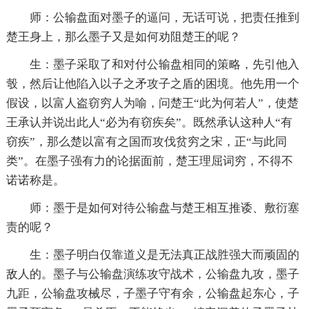
师：公输盘面对墨子的逼问，无话可说，把责任推到
楚王身上，那么墨子又是如何劝阻楚王的呢？
生：墨子采取了和对付公输盘相同的策略，先引他入
彀，然后让他陷入以子之矛攻子之盾的困境。他先用一个
假设，以富人盗窃穷人为喻，问楚王“此为何若人”，使楚
王承认并说出此人“必为有窃疾矣”。既然承认这种人“有
窃疾”，那么楚以富有之国而攻伐贫穷之宋，正“与此同
类”。在墨子强有力的论据面前，楚王理屈词穷，不得不
诺诺称是。
师：墨于是如何对待公输盘与楚王相互推诿、敷衍塞
责的呢？
生：墨子明白仅靠道义是无法真正战胜强大而顽固的
敌人的。墨子与公输盘演练攻守战术，公输盘九攻，墨子
九距，公输盘攻械尽，子墨子守有余，公输盘起东心，子