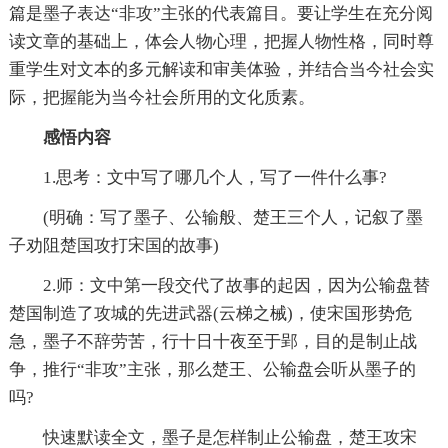
篇是墨子表达“非攻”主张的代表篇目。要让学生在充分阅
读文章的基础上，体会人物心理，把握人物性格，同时尊
重学生对文本的多元解读和审美体验，并结合当今社会实
际，把握能为当今社会所用的文化质素。
感悟内容
1.思考：文中写了哪几个人，写了一件什么事?
(明确：写了墨子、公输般、楚王三个人，记叙了墨
子劝阻楚国攻打宋国的故事)
2.师：文中第一段交代了故事的起因，因为公输盘替
楚国制造了攻城的先进武器(云梯之械)，使宋国形势危
急，墨子不辞劳苦，行十日十夜至于郢，目的是制止战
争，推行“非攻”主张，那么楚王、公输盘会听从墨子的
吗?
快速默读全文，墨子是怎样制止公输盘，楚王攻宋