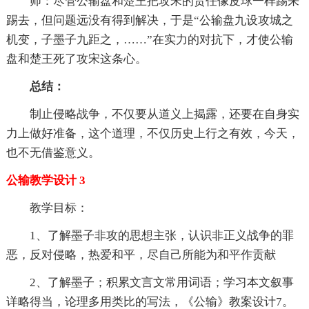
师：尽管公输盘和楚王把攻宋的责任像皮球一样踢来
踢去，但问题远没有得到解决，于是“公输盘九设攻城之
机变，子墨子九距之，……”在实力的对抗下，才使公输
盘和楚王死了攻宋这条心。
总结：
制止侵略战争，不仅要从道义上揭露，还要在自身实
力上做好准备，这个道理，不仅历史上行之有效，今天，
也不无借鉴意义。
公输教学设计 3
教学目标：
1、了解墨子非攻的思想主张，认识非正义战争的罪
恶，反对侵略，热爱和平，尽自己所能为和平作贡献
2、了解墨子；积累文言文常用词语；学习本文叙事
详略得当，论理多用类比的写法，《公输》教案设计7。