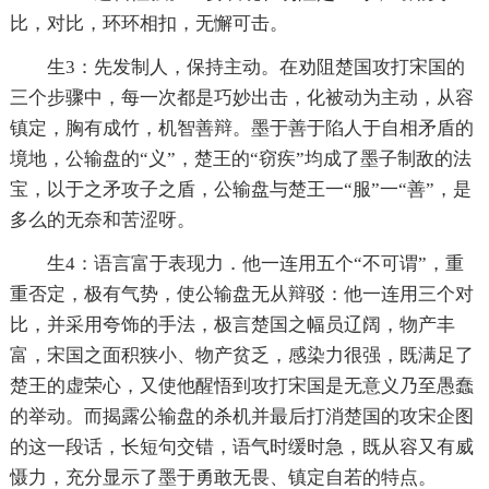
比，对比，环环相扣，无懈可击。
生3：先发制人，保持主动。在劝阻楚国攻打宋国的
三个步骤中，每一次都是巧妙出击，化被动为主动，从容
镇定，胸有成竹，机智善辩。墨于善于陷人于自相矛盾的
境地，公输盘的“义”，楚王的“窃疾”均成了墨子制敌的法
宝，以于之矛攻子之盾，公输盘与楚王一“服”一“善”，是
多么的无奈和苦涩呀。
生4：语言富于表现力．他一连用五个“不可谓”，重
重否定，极有气势，使公输盘无从辩驳：他一连用三个对
比，并采用夸饰的手法，极言楚国之幅员辽阔，物产丰
富，宋国之面积狭小、物产贫乏，感染力很强，既满足了
楚王的虚荣心，又使他醒悟到攻打宋国是无意义乃至愚蠢
的举动。而揭露公输盘的杀机并最后打消楚国的攻宋企图
的这一段话，长短句交错，语气时缓时急，既从容又有威
慑力，充分显示了墨于勇敢无畏、镇定自若的特点。