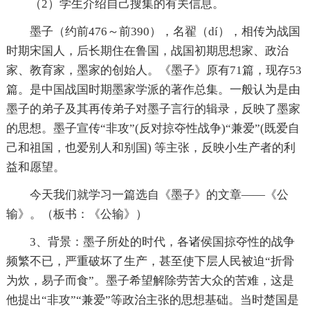
（2）学生介绍自己搜集的有关信息。
墨子（约前476～前390），名翟（dí），相传为战国
时期宋国人，后长期住在鲁国，战国初期思想家、政治
家、教育家，墨家的创始人。《墨子》原有71篇，现存53
篇。是中国战国时期墨家学派的著作总集。一般认为是由
墨子的弟子及其再传弟子对墨子言行的辑录，反映了墨家
的思想。墨子宣传“非攻”(反对掠夺性战争)“兼爱”(既爱自
己和祖国，也爱别人和别国) 等主张，反映小生产者的利
益和愿望。
今天我们就学习一篇选自《墨子》的文章——《公
输》。（板书：《公输》）
3、背景：墨子所处的时代，各诸侯国掠夺性的战争
频繁不已，严重破坏了生产，甚至使下层人民被迫“折骨
为炊，易子而食”。墨子希望解除劳苦大众的苦难，这是
他提出“非攻”“兼爱”等政治主张的思想基础。当时楚国是