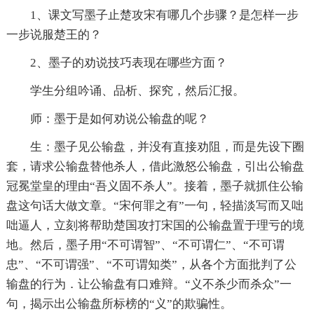
1、课文写墨子止楚攻宋有哪几个步骤？是怎样一步
一步说服楚王的？
2、墨子的劝说技巧表现在哪些方面？
学生分组吟诵、品析、探究，然后汇报。
师：墨于是如何劝说公输盘的呢？
生：墨子见公输盘，并没有直接劝阻，而是先设下圈
套，请求公输盘替他杀人，借此激怒公输盘，引出公输盘
冠冕堂皇的理由“吾义固不杀人”。接着，墨子就抓住公输
盘这句话大做文章。“宋何罪之有”一句，轻描淡写而又咄
咄逼人，立刻将帮助楚国攻打宋国的公输盘置于理亏的境
地。然后，墨子用“不可谓智”、“不可谓仁”、“不可谓
忠”、“不可谓强”、“不可谓知类”，从各个方面批判了公
输盘的行为．让公输盘有口难辩。“义不杀少而杀众”一
句，揭示出公输盘所标榜的“义”的欺骗性。