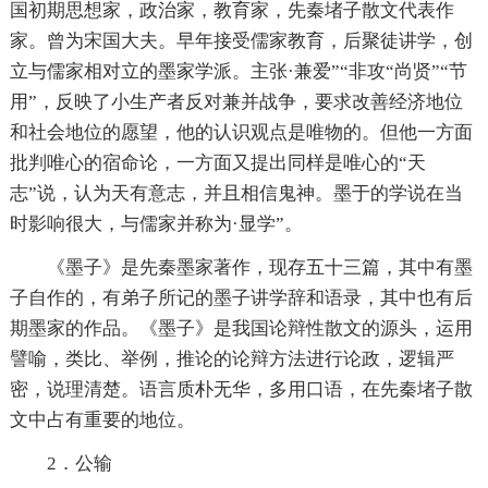
国初期思想家，政治家，教育家，先秦堵子散文代表作
家。曾为宋国大夫。早年接受儒家教育，后聚徒讲学，创
立与儒家相对立的墨家学派。主张·兼爱”“非攻“尚贤”“节
用”，反映了小生产者反对兼并战争，要求改善经济地位
和社会地位的愿望，他的认识观点是唯物的。但他一方面
批判唯心的宿命论，一方面又提出同样是唯心的“天
志”说，认为天有意志，并且相信鬼神。墨于的学说在当
时影响很大，与儒家并称为·显学”。
《墨子》是先秦墨家著作，现存五十三篇，其中有墨
子自作的，有弟子所记的墨子讲学辞和语录，其中也有后
期墨家的作品。《墨子》是我国论辩性散文的源头，运用
譬喻，类比、举例，推论的论辩方法进行论政，逻辑严
密，说理清楚。语言质朴无华，多用口语，在先秦堵子散
文中占有重要的地位。
2．公输