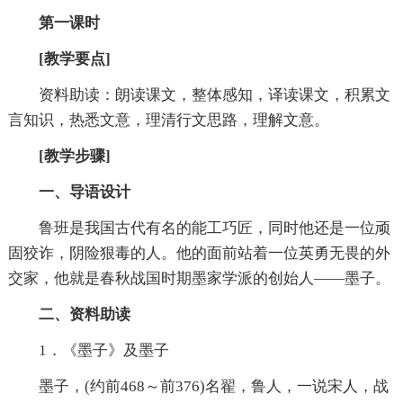
第一课时
[教学要点]
资料助读：朗读课文，整体感知，译读课文，积累文
言知识，热悉文意，理清行文思路，理解文意。
[教学步骤]
一、导语设计
鲁班是我国古代有名的能工巧匠，同时他还是一位顽
固狡诈，阴险狠毒的人。他的面前站着一位英勇无畏的外
交家，他就是春秋战国时期墨家学派的创始人——墨子。
二、资料助读
1．《墨子》及墨子
墨子，(约前468～前376)名翟，鲁人，一说宋人，战