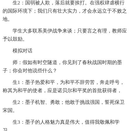
生2：国弱被人欺，落后就要挨打。在强权肆虐横行
的国际环境下；我们只有壮大实力，才会永远立于不败之
地。
学生大多联系美伊战争来谈；只要言之有理，教师应
予以鼓励。
模拟对话
师：假如有时空隧道，你见到了春秋战国时期的墨
子；你会对他说些什么？
生1：墨子热爱和平，为和平不辞劳苦，奔走呼号，
称其为和平的使者，应是诺贝尔和平奖的首批获得者，
生2：墨子机智、勇敢；他敢于挑战强国，誓死保卫
宋国。
生3：墨子的人格魅力真是伟大，值得我敬佩和学
习。