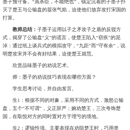
墨子预守备。“虽杀臣，不能绝也”，镇定沉着的子墨子扑
灭了楚王与公输盘的嚣张气焰，迫使他们放弃攻打宋国的
打算。
教师总结：
子墨子运用以子之矛攻子之盾的反驳方
式，揭穿了公输盘“义”的谎言，使楚王陷入“窃疾”的泥
淖：通过纸上谈兵式的模拟攻守，“九距”而“守有余”，说
明楚攻宋并不会有好结果，迫使楚王就范。
欣赏品味墨子的劝说艺术。
师：墨子的劝说技巧表现在哪些方面？
学生思考讨论，并自由发言。
生1：根据不同的对象，采用不同的方式．激怒公输
盘，五个“不可谓”，义正辞严；婉劝楚王，三次夸饰楚
国，在取悦对方的同时置对方于理亏的境地。
生2：逻辑性强。主要表现在劝阻楚王时，巧用类