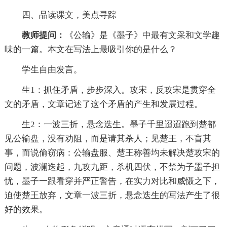
四、品读课文，美点寻踪
教师提问：
《公输》是《墨子》中最有文采和文学趣
味的一篇。本文在写法上最吸引你的是什么？
学生自由发言。
生1：抓住矛盾，步步深入。攻宋，反攻宋是贯穿全
文的矛盾，文章记述了这个矛盾的产生和发展过程。
生2：一波三折，悬念迭生。墨子千里迢迢跑到楚都
见公输盘，没有劝阻，而是请其杀人；见楚王，不盲其
事，而说偷窃病：公输盘服、楚王称善均未解决楚攻宋的
问题，波澜迭起，九攻九距，杀机四伏，不禁为子墨子担
忧，墨子一跟看穿并严正警告，在实力对比和威慑之下，
迫使楚王放弃，文章一波三折，悬念迭生的写法产生了很
好的效果。