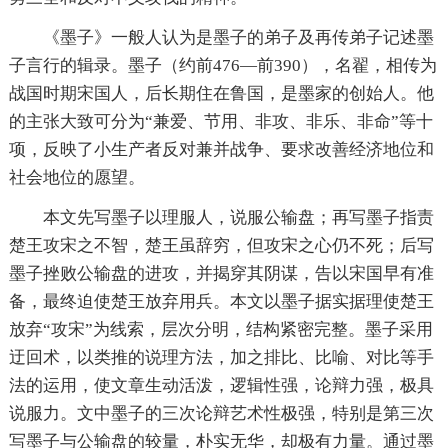
《墨子》一般人认为是墨子的弟子及再传弟子记述墨
子言行的辑录。墨子（约前476—前390），名翟，相传为
战国时期宋国人，后长期住在鲁国，是墨家的创始人。他
的主张大致可分为“兼爱、节用、非攻、非乐、非命”等十
项，反映了小生产者反对兼并战争、要求改善经济地位和
社会地位的愿望。
本文先写墨子以理服人，说服公输盘；再写墨子指责
楚王攻宋之不智，楚王虽辞穷，但攻宋之心仍不死；后写
墨子挫败公输盘的进攻，并揭穿其阴谋，告以宋国早有准
备，最终迫使楚王放弃用兵。本文以墨子据实据理使楚王
放弃“攻宋”为线索，层次分明，结构紧密完整。墨子采用
迂回术，以类推的说理方法，加之排比、比喻、对比等手
法的运用，使文章生动活泼，逻辑性强，论辩力强，极具
说服力。文中墨子的三次论辩艺术性极强，特别是第三次
写墨子与公输盘的较量，朴实无华，却极有力量。通过墨