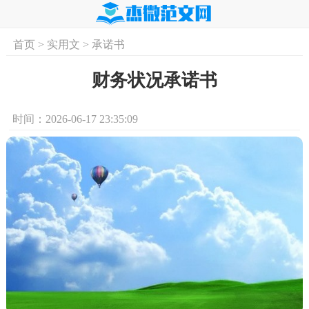
首页
>
实用文
>
承诺书
首页
实用文
学习资料
培训课程
求
财务状况承诺书
时间：2026-06-17 23:35:09