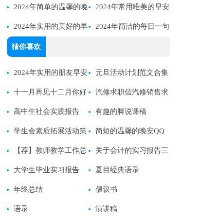
圈问候语20句
2024年简单的温馨的晚
安QQ问候语21句
2024年常用唯美的早安
安问候语语录59句
2024年实用的美好的早
问候语21条
2024年简洁的每日一句
安QQ问候语集锦44条
早安QQ问候语大汇总51
猜你喜欢
句
2024年实用的朋友早安
元旦活动计划范文合集
朋友圈问候语大合集62句
十一月再见十二月你好
九篇
汽修求职信汽修销售求
语录
高中生社会实践报告
职信
有趣的脚说课稿
【范例15篇】
学生会素质拓展活动策
简短的温馨的晚安QQ
划书
【荐】教师教学工作总
问候语锦集36条
关于会计的实习报告三
结
大学生毕业实习报告
篇
夏目经典语录
【热】
年终总结
倡议书
语录
演讲稿