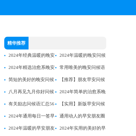
精华推荐
2024年经典温暖的晚安
2024年温暖的晚安问候
问候语短信汇编80条
2024年精选治愈系晚安
语短信集锦49条
常用唯美的晚安问候语
问候语语录汇总76句
简短的美好的晚安问候
短信锦集44句
【推荐】朋友早安问候
语语录合集77句
八月再见九月你好问候
语51句
2024年简单的治愈系晚
语
有关励志问候语汇总56
安问候语短信合集54条
【实用】新版早安问候
句
2024年通用每日一签早
语短信25句
通用动人的早安朋友圈
安QQ问候语合集41句
2024年温暖的早安朋友
问候语锦集41句
2024年实用的美好的早