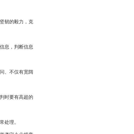
有坚韧的毅力，克
集信息，判断信息
下问、不仅有宽阔
谈判时要有高超的
异常处理。