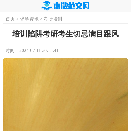
首页
>
求学资讯
>
考研培训
首页
实用文
学习资料
培训课程
求
培训陷阱考研考生切忌满目跟风
时间：2024-07-11 20:15:41